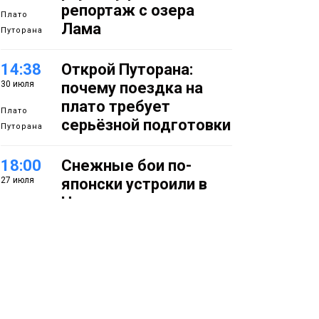
репортаж с озера
Плато
Лама
Путорана
14:38
Открой Путорана:
30 июля
почему поездка на
плато требует
Плато
серьёзной подготовки
Путорана
18:00
Снежные бои по-
27 июля
японски устроили в
Норильске
Фото
14:50
Летняя полевая
27 июля
школа стартовала в
Заполярье: как в
Норильске изучают
вечную мерзлоту
Наука