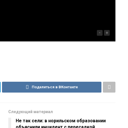
-
+
Поделиться в ВКонтакте
Следующий материал
Не так сели: в норильском образовании
объяснили инцидент с пересадкой