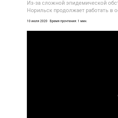
Из-за сложной эпидемической обст
Норильск продолжает работать в 
10 июля 2020
Время прочтения: 1 мин.
53)
558)