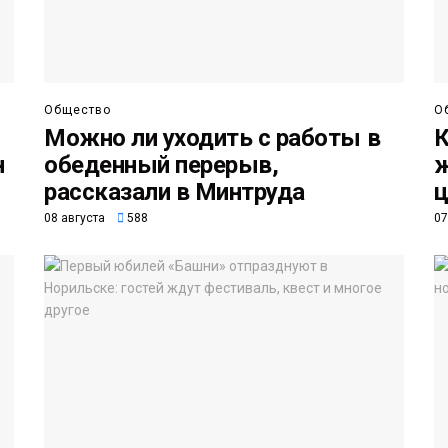
Общество
О
Можно ли уходить с работы в
К
н
обеденный перерыв,
ж
рассказали в Минтруда
ц
08 августа
588
07