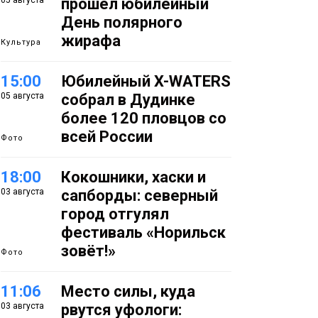
05 августа
прошёл юбилейный
День полярного
жирафа
Культура
15:00
Юбилейный X-WATERS
05 августа
собрал в Дудинке
более 120 пловцов со
всей России
Фото
18:00
Кокошники, хаски и
03 августа
сапборды: северный
город отгулял
фестиваль «Норильск
зовёт!»
Фото
11:06
Место силы, куда
03 августа
рвутся уфологи: