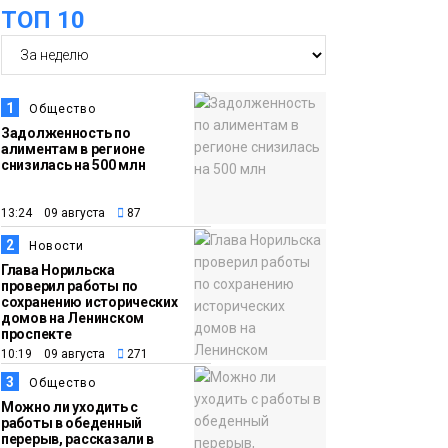
ТОП 10
18:05
Автопарк АТО «ЦАТК»
23 июля
ЗФ «Норникеля»
пополнился новой
1
Общество
техникой для работы
Задолженность по
алиментам в регионе
в условиях Заполярья
Фото
снизилась на 500 млн
18:00
Пожарный кроссфит
13:24 09 августа
87
21 июля
стал одним из самых
2
Новости
зрелищных событий
Глава Норильска
проверил работы по
праздничных
сохранению исторических
выходных в
домов на Ленинском
проспекте
Норильске
Фото
10:19 09 августа
271
3
Общество
18:30
Заполярное лето в
Можно ли уходить с
работы в обеденный
20 июля
разгаре: Норильск
перерыв, рассказали в