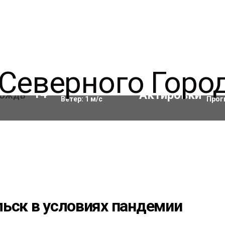
Влажность:
63
%
Акти
14
°C
Ветер:
1
м/с
Прог
льск в условиях пандемии