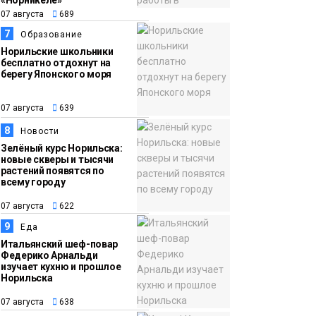
«Норникеле»
07 августа
689
7
Образование
Норильские школьники
бесплатно отдохнут на
берегу Японского моря
07 августа
639
8
Новости
Зелёный курс Норильска:
новые скверы и тысячи
растений появятся по
всему городу
07 августа
622
9
Еда
Итальянский шеф-повар
Федерико Арнальди
изучает кухню и прошлое
Норильска
07 августа
638