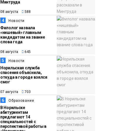
прогрелся до 29
Минтруда
градусов
Фото
08 августа
588
4
Новости
Филолог назвала
«нишевый» главным
кандидатом на звание
слова года
08 августа
645
5
Новости
Норильская служба
спасения объяснила,
откуда в городе взялся
смог
07 августа
703
6
Образование
В Норильске
абитуриентам
предлагают 14
специальностей с
перспективой работы в