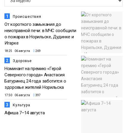
1
Происшествия
От короткого замыкания до
неисправной печи: в МЧС сообщили
о пожарах в Норильске, Дудинке и
Игарке
18:25 06 августа
269
2
Здоровье
Номинант на премию «Герой
Северного города» Анастасия
Батуринец 24 года заботится о
здоровье жителей Норильска
17:50 06 августа
397
3
Культура
Афиша 7–14 августа