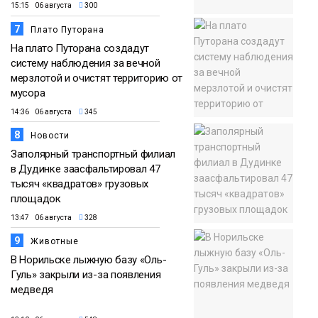
15:15 06 августа
300
7
Плато Путорана
На плато Путорана создадут
систему наблюдения за вечной
мерзлотой и очистят территорию от
мусора
14:36 06 августа
345
8
Новости
Заполярный транспортный филиал
в Дудинке заасфальтировал 47
тысяч «квадратов» грузовых
площадок
13:47 06 августа
328
9
Животные
В Норильске лыжную базу «Оль-
Гуль» закрыли из-за появления
медведя