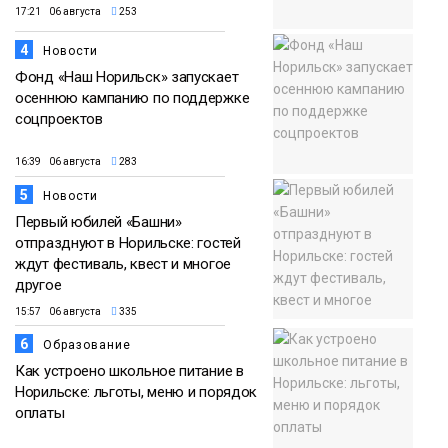
17:21 06 августа
253
4
Новости
Фонд «Наш Норильск» запускает
осеннюю кампанию по поддержке
соцпроектов
16:39 06 августа
283
5
Новости
Первый юбилей «Башни»
отпразднуют в Норильске: гостей
ждут фестиваль, квест и многое
другое
15:57 06 августа
335
6
Образование
Как устроено школьное питание в
Норильске: льготы, меню и порядок
оплаты