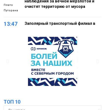
наблюдения за вечной мерзлотой и
Плато
очистят территорию от мусора
Путорана
13:47
Заполярный транспортный филиал в
Дудинке заасфальтировал 47 тысяч
«квадратов» грузовых площадок
Новости
13:10
В Норильске лыжную базу «Оль-Гуль»
закрыли из-за появления медведя
Животные
12:25
Барнаул обошёл Красноярск в
списке городов, откуда приехали
Проекты
норильчане
Медиакомпании
ТОП 10