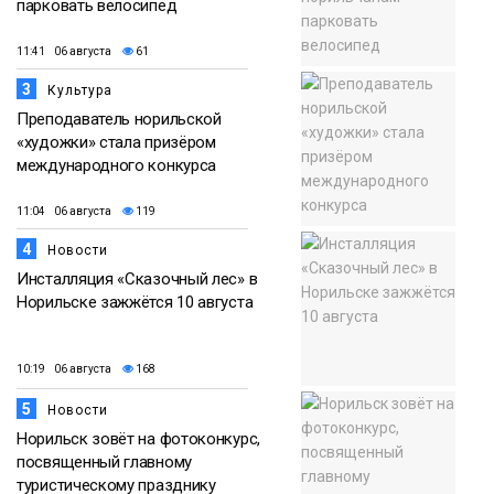
парковать велосипед
11:41 06 августа
61
3
Культура
Преподаватель норильской
«художки» стала призёром
международного конкурса
11:04 06 августа
119
4
Новости
Инсталляция «Сказочный лес» в
Норильске зажжётся 10 августа
10:19 06 августа
168
5
Новости
Норильск зовёт на фотоконкурс,
посвященный главному
туристическому празднику