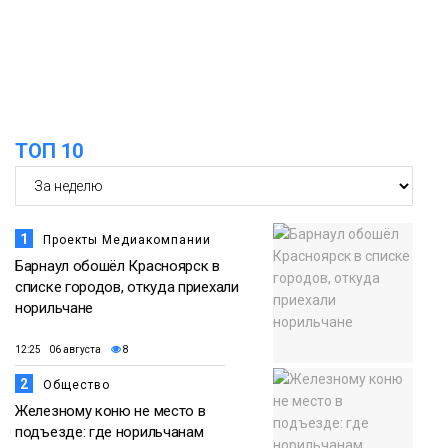
15:22
Енисей проверил на прочность: в
Дудинке впервые состоялся заплыв X-
05 августа
WATERS на 12 км
Спорт
ТОП 10
1
Проекты Медиакомпании
Барнаул обошёл Красноярск в
списке городов, откуда приехали
норильчане
12:25 06 августа
8
2
Общество
Железному коню не место в
подъезде: где норильчанам