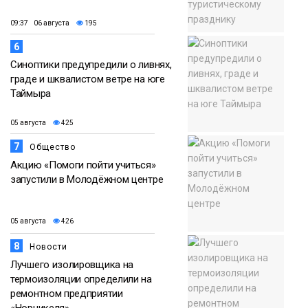
09:37 06 августа
195
6
Синоптики предупредили о ливнях,
граде и шквалистом ветре на юге
Таймыра
05 августа
425
7
Общество
Акцию «Помоги пойти учиться»
запустили в Молодёжном центре
05 августа
426
8
Новости
Лучшего изолировщика на
термоизоляции определили на
ремонтном предприятии
«Норникеля»