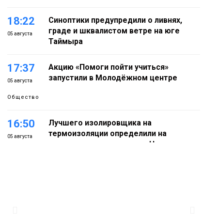
18:22
Синоптики предупредили о ливнях,
граде и шквалистом ветре на юге
05 августа
Таймыра
17:37
Акцию «Помоги пойти учиться»
запустили в Молодёжном центре
05 августа
Общество
16:50
Лучшего изолировщика на
термоизоляции определили на
05 августа
ремонтном предприятии «Норникеля»
Новости
16:07
Как в Норильске прошёл юбилейный
День полярного жирафа
05 августа
Культура