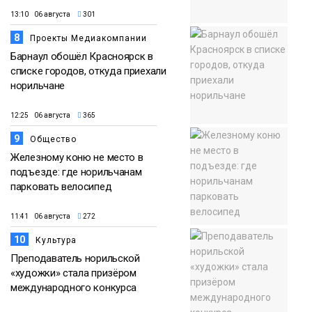
13:10 06 августа
301
8
Проекты Медиакомпании
Барнаул обошёл Красноярск в
списке городов, откуда приехали
норильчане
12:25 06 августа
365
9
Общество
Железному коню не место в
подъезде: где норильчанам
парковать велосипед
11:41 06 августа
272
10
Культура
Преподаватель норильской
«художки» стала призёром
международного конкурса