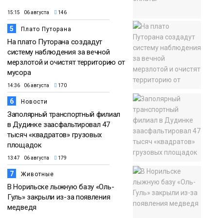
15:15 06 августа
146
5
Плато Путорана
На плато Путорана создадут
систему наблюдения за вечной
мерзлотой и очистят территорию от
мусора
14:36 06 августа
170
6
Новости
Заполярный транспортный филиал
в Дудинке заасфальтировал 47
тысяч «квадратов» грузовых
площадок
13:47 06 августа
179
7
Животные
В Норильске лыжную базу «Оль-
Гуль» закрыли из-за появления
медведя