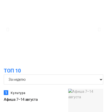
11:41
Железному коню не место в
подъезде: где норильчанам парковать
велосипед
Общество
11:04
Преподаватель норильской «художки»
стала призёром международного
конкурса
Культура
ТОП 10
1
Культура
Афиша 7–14 августа