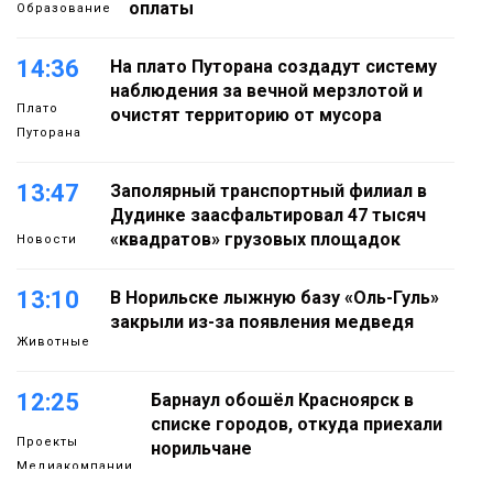
оплаты
Образование
14:36
На плато Путорана создадут систему
наблюдения за вечной мерзлотой и
Плато
очистят территорию от мусора
Путорана
13:47
Заполярный транспортный филиал в
Дудинке заасфальтировал 47 тысяч
«квадратов» грузовых площадок
Новости
13:10
В Норильске лыжную базу «Оль-Гуль»
закрыли из-за появления медведя
Животные
12:25
Барнаул обошёл Красноярск в
списке городов, откуда приехали
Проекты
норильчане
Медиакомпании