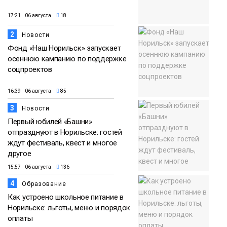
17:21 06 августа
18
2
Новости
Фонд «Наш Норильск» запускает
осеннюю кампанию по поддержке
соцпроектов
16:39 06 августа
85
3
Новости
Первый юбилей «Башни»
отпразднуют в Норильске: гостей
ждут фестиваль, квест и многое
другое
15:57 06 августа
136
4
Образование
Как устроено школьное питание в
Норильске: льготы, меню и порядок
оплаты