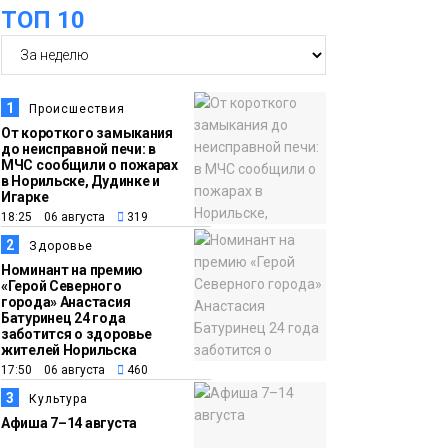
оплаты
Образование
ТОП 10
14:36
На плато Путорана
создадут систему
наблюдения за вечной
1
Происшествия
мерзлотой и очистят
От короткого замыкания
Плато
до неисправной печи: в
территорию от мусора
Путорана
МЧС сообщили о пожарах
в Норильске, Дудинке и
Игарке
13:47
Заполярный
18:25 06 августа
319
транспортный филиал
2
Здоровье
в Дудинке
Номинант на премию
«Герой Северного
заасфальтировал 47
города» Анастасия
Батуринец 24 года
тысяч «квадратов»
заботится о здоровье
грузовых площадок
жителей Норильска
Новости
17:50 06 августа
460
3
Культура
13:10
В Норильске лыжную
Афиша 7–14 августа
базу «Оль-Гуль»