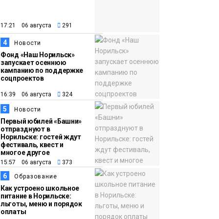
закрыли из-за
появления медведя
Животные
17:21 06 августа
291
4
12:25
Барнаул обошёл
Новости
Фонд «Наш Норильск»
Красноярск в
запускает осеннюю
списке городов,
кампанию по поддержке
соцпроектов
откуда приехали
Проекты
норильчане
16:39 06 августа
324
Медиакомпании
5
Новости
Первый юбилей «Башни»
отпразднуют в
Норильске: гостей ждут
фестиваль, квест и
многое другое
15:57 06 августа
373
6
Образование
Как устроено школьное
питание в Норильске:
льготы, меню и порядок
оплаты