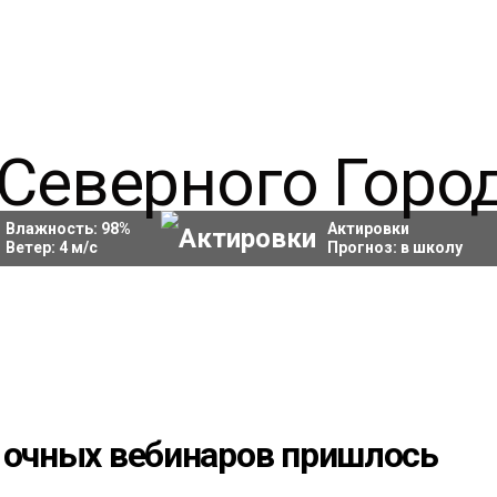
Влажность:
98
%
Актировки
Ветер:
4
м/с
Прогноз:
в школу
т очных вебинаров пришлось