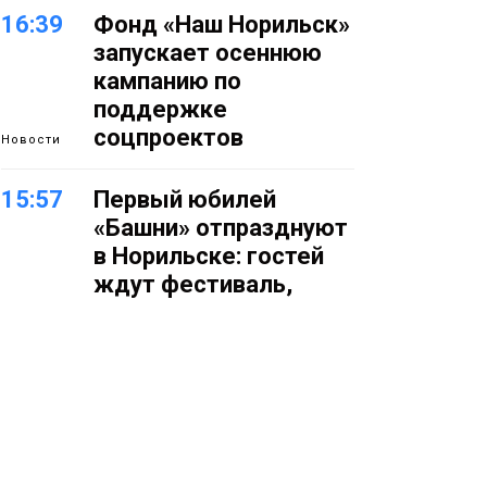
16:39
Фонд «Наш Норильск»
запускает осеннюю
кампанию по
поддержке
соцпроектов
Новости
15:57
Первый юбилей
«Башни» отпразднуют
в Норильске: гостей
ждут фестиваль,
квест и многое другое
Новости
15:15
Как устроено
школьное питание в
Норильске: льготы,
меню и порядок