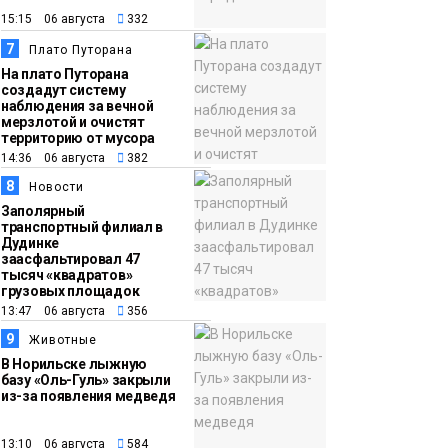
15:15 06 августа
332
7
Плато Путорана
На плато Путорана
создадут систему
наблюдения за вечной
мерзлотой и очистят
территорию от мусора
14:36 06 августа
382
8
Новости
Заполярный
транспортный филиал в
Дудинке
заасфальтировал 47
тысяч «квадратов»
грузовых площадок
13:47 06 августа
356
9
Животные
В Норильске лыжную
базу «Оль-Гуль» закрыли
из-за появления медведя
13:10 06 августа
584