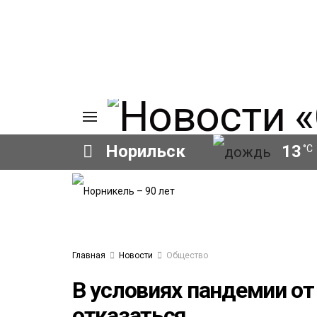
Норильск
13
°C
ИЯ
А
Ы
А
ОВАНИЕ
Главная
Новости
Общество
ОВ
В условиях пандемии о
отказаться