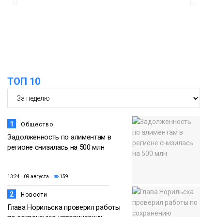
работы в условиях Заполярья
Фото
18:00
Пожарный кроссфит стал одним из
самых зрелищных событий
21 июля
праздничных выходных в Норильске
Фото
ТОП 10
18:30
Заполярное лето в разгаре: Норильск
прогрелся до 29 градусов
20 июля
Фото
1
Общество
Задолженность по алиментам в
регионе снизилась на 500 млн
13:24 09 августа
159
2
Новости
Глава Норильска проверил работы