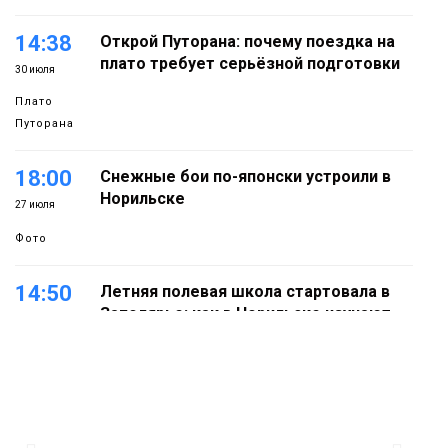
14:38
Открой Путорана: почему поездка на
плато требует серьёзной подготовки
30 июля
Плато
Путорана
18:00
Снежные бои по-японски устроили в
Норильске
27 июля
Фото
14:50
Летняя полевая школа стартовала в
Заполярье: как в Норильске изучают
27 июля
вечную мерзлоту
Наука
18:05
Автопарк АТО «ЦАТК» ЗФ «Норникеля»
пополнился новой техникой для
23 июля