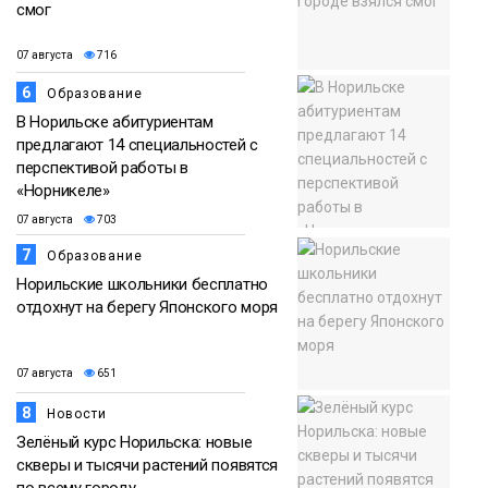
смог
07 августа
716
6
Образование
В Норильске абитуриентам
предлагают 14 специальностей с
перспективой работы в
«Норникеле»
07 августа
703
7
Образование
Норильские школьники бесплатно
отдохнут на берегу Японского моря
07 августа
651
8
Новости
Зелёный курс Норильска: новые
скверы и тысячи растений появятся
по всему городу