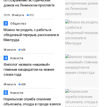
по сохранению исторических
домов на Ленинском проспекте
10:19 09 августа
312
3
Общество
Можно ли уходить с работы в
обеденный перерыв, рассказали в
Минтруда
08 августа
605
4
Новости
Филолог назвала «нишевый»
главным кандидатом на звание
слова года
08 августа
658
5
Новости
Норильская служба спасения
объяснила, откуда в городе взялся