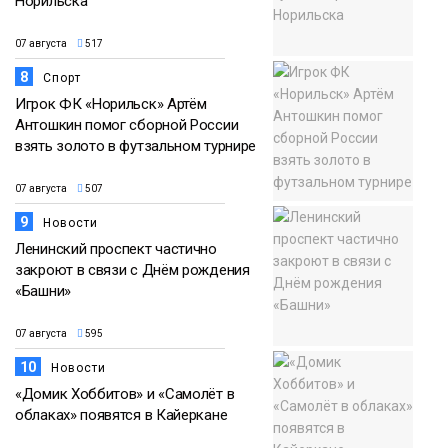
Норильска
07 августа
517
8
Спорт
Игрок ФК «Норильск» Артём
Антошкин помог сборной России
взять золото в футзальном турнире
07 августа
507
9
Новости
Ленинский проспект частично
закроют в связи с Днём рождения
«Башни»
07 августа
595
10
Новости
«Домик Хоббитов» и «Самолёт в
облаках» появятся в Кайеркане