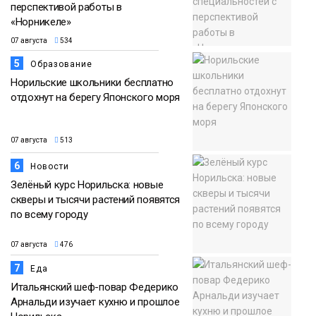
перспективой работы в
«Норникеле»
07 августа
534
5
Образование
Норильские школьники бесплатно
отдохнут на берегу Японского моря
07 августа
513
6
Новости
Зелёный курс Норильска: новые
скверы и тысячи растений появятся
по всему городу
07 августа
476
7
Еда
Итальянский шеф-повар Федерико
Арнальди изучает кухню и прошлое