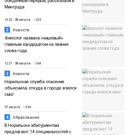
обеденный перерыв, рассказали в
Минтруда
14:33 08 августа
323
2
Новости
Филолог назвала «нишевый»
главным кандидатом на звание
слова года
12:31 08 августа
364
3
Новости
Норильская служба спасения
объяснила, откуда в городе взялся
смог
07 августа
534
4
Образование
В Норильске абитуриентам
предлагают 14 специальностей с