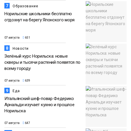
7
Образование
Норильские школьники бесплатно
отдохнут на берегу Японского моря
07 августа
651
8
Новости
Зелёный курс Норильска: новые
скверы и тысячи растений появятся по
всему городу
07 августа
639
9
Еда
Итальянский шеф-повар Федерико
Арнальди изучает кухню и прошлое
Норильска
07 августа
647