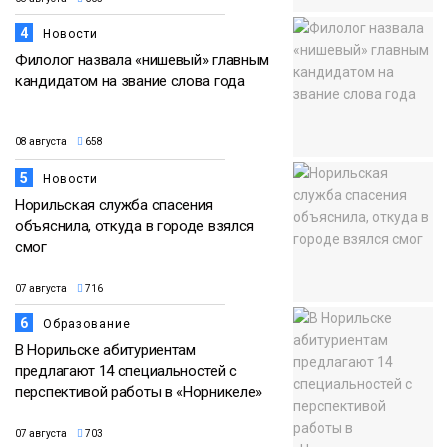
4
Новости
Филолог назвала «нишевый» главным
кандидатом на звание слова года
08 августа
658
5
Новости
Норильская служба спасения
объяснила, откуда в городе взялся
смог
07 августа
716
6
Образование
В Норильске абитуриентам
предлагают 14 специальностей с
перспективой работы в «Норникеле»
07 августа
703