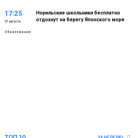
17:25
Норильские школьники бесплатно
отдохнут на берегу Японского моря
07 августа
Образование
16:41
Зелёный курс Норильска: новые скверы и
тысячи растений появятся по всему
07 августа
городу
Новости
15:56
Итальянский шеф-повар Федерико
Арнальди изучает кухню и прошлое
07 августа
Норильска
Еда
15:11
Игрок ФК «Норильск» Артём Антошкин
помог сборной России взять золото в
07 августа
футзальном турнире
ТОП 10
ЗА НЕДЕЛЮ