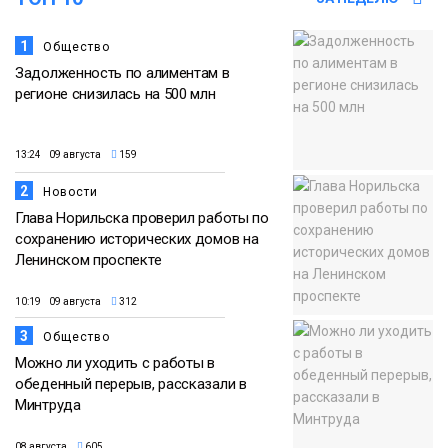
Спорт
1
Общество
Задолженность по алиментам в
регионе снизилась на 500 млн
13:24 09 августа
159
2
Новости
Глава Норильска проверил работы по
сохранению исторических домов на
Ленинском проспекте
10:19 09 августа
312
3
Общество
Можно ли уходить с работы в
обеденный перерыв, рассказали в
Минтруда
08 августа
605