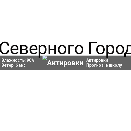
Влажность:
90
%
Актировки
Ветер:
6
м/с
Прогноз:
в школу