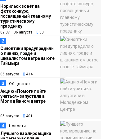
Норильск зовёт на
фотоконкурс,
посвященный главному
туристическому
празднику
09:37 06 августа
80
2
Синоптики предупредили
о ливнях, граде и
шквалистом ветре на юге
Таймыра
05 августа
414
3
Общество
Акцию «Помоги пойти
учиться» запустили в
Молодёжном центре
05 августа
401
4
Новости
Лучшего изолировщика
на термоизоляции