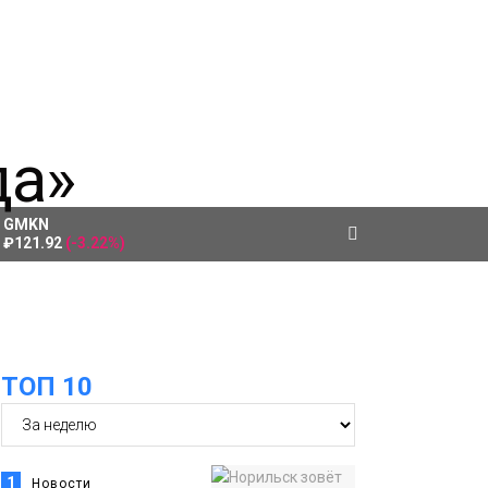
GMKN
₽121.92
(-3.22%)
ТОП 10
1
Новости