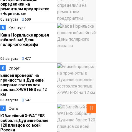
определили на
ремонтном предприятии
«Норникеля»
05 августа
600
5
Культура
Как в Норильске прошёл
юбилейный День
полярного жирафа
05 августа
477
6
Спорт
Енисей проверил на
прочность: в Дудинке
впервые состоялся
заплыв X-WATERS на 12
км
05 августа
547
7
Фото
Юбилейный X-WATERS
собрал в Дудинке более
120 пловцов со всей
России