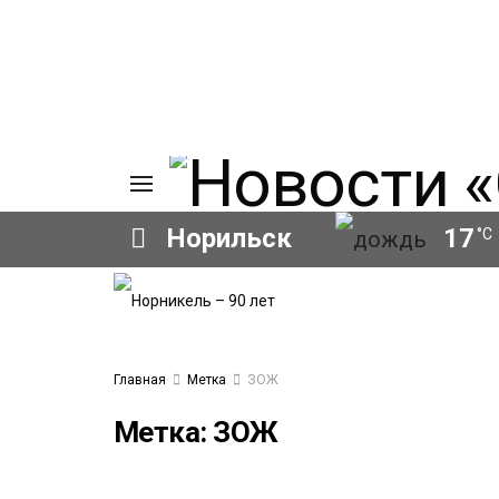
Норильск
17
°C
ИЯ
А
Ы
А
Главная
Метка
ЗОЖ
ОВАНИЕ
ОВ
Метка:
ЗОЖ