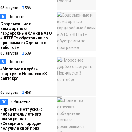
05 августа
586
8
Новости
Современные и
комфортные
гардеробные блоки в АТО
«НПТБТ» обустроили по
программе «Сделано с
заботой»
05 августа
539
9
Новости
«Морозное дерби»
стартует в Норильске 3
сентября
05 августа
468
10
Общество
«Привет из отпуска»:
победитель летнего
розыгрыша от
«Северного города»
получила свой приз