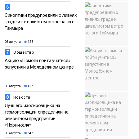
6
Синоптики предупредили о ливнях,
граде и шквалистом ветре на юге
Таймыра
05 августа
426
7
Общество
Акцию «Помоги пойти учиться»
запустили в Молодёжном центре
05 августа
427
8
Новости
Лучшего изолировщика на
термоизоляции определили на
ремонтном предприятии
«Норникеля»
05 августа
647