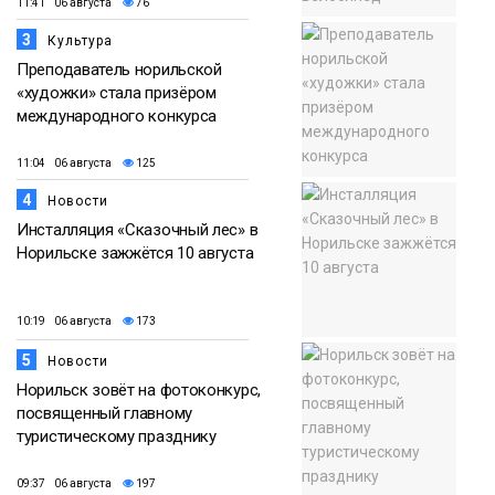
11:41 06 августа
76
3
Культура
Преподаватель норильской
«художки» стала призёром
международного конкурса
11:04 06 августа
125
4
Новости
Инсталляция «Сказочный лес» в
Норильске зажжётся 10 августа
10:19 06 августа
173
5
Новости
Норильск зовёт на фотоконкурс,
посвященный главному
туристическому празднику
09:37 06 августа
197