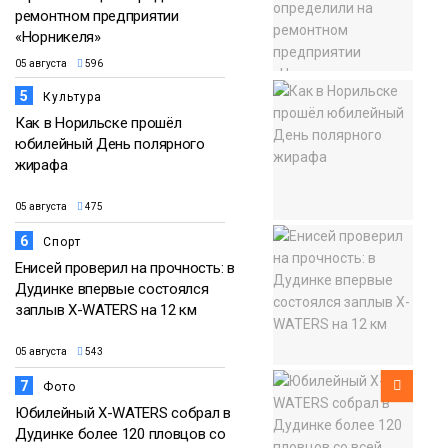
ремонтном предприятии
«Норникеля»
05 августа
596
5
Культура
Как в Норильске прошёл
юбилейный День полярного
жирафа
05 августа
475
6
Спорт
Енисей проверил на прочность: в
Дудинке впервые состоялся
заплыв X-WATERS на 12 км
05 августа
543
7
Фото
Юбилейный X-WATERS собрал в
Дудинке более 120 пловцов со