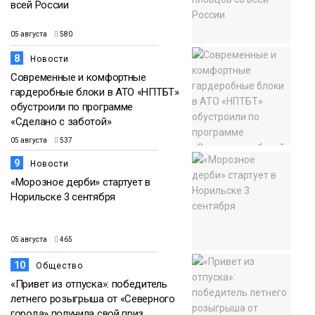
всей России
05 августа
580
8
Новости
Современные и комфортные
гардеробные блоки в АТО «НПТБТ»
обустроили по программе
«Сделано с заботой»
05 августа
537
9
Новости
«Морозное дерби» стартует в
Норильске 3 сентября
05 августа
465
10
Общество
«Привет из отпуска»: победитель
летнего розыгрыша от «Северного
города» получила свой приз