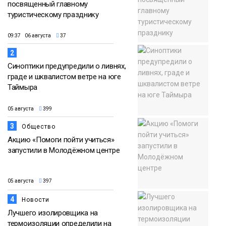
посвященный главному
туристическому празднику
09:37 06 августа
37
2
Синоптики предупредили о ливнях,
граде и шквалистом ветре на юге
Таймыра
05 августа
399
3
Общество
Акцию «Помоги пойти учиться»
запустили в Молодёжном центре
05 августа
397
4
Новости
Лучшего изолировщика на
термоизоляции определили на