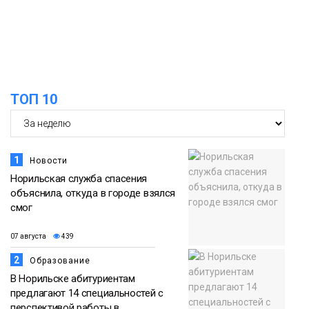
13:08
Предстоящие выходные в Норильске
будут зябкими, пасмурными и
07 августа
дождливыми
Новости
12:32
Как в Норильске помогают женщинам
ТОП 10
из исправительного центра
07 августа
адаптироваться к жизни
Общество
1
Новости
Норильская служба спасения
объяснила, откуда в городе взялся
смог
07 августа
439
2
Образование
В Норильске абитуриентам
предлагают 14 специальностей с
перспективой работы в