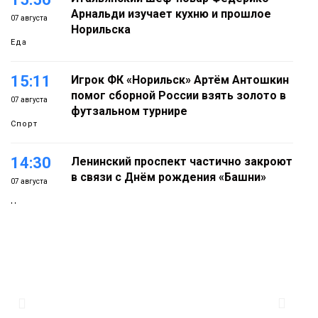
Арнальди изучает кухню и прошлое
07 августа
Норильска
Еда
15:11
Игрок ФК «Норильск» Артём Антошкин
помог сборной России взять золото в
07 августа
футзальном турнире
Спорт
14:30
Ленинский проспект частично закроют
в связи с Днём рождения «Башни»
07 августа
Новости
13:59
«Домик Хоббитов» и «Самолёт в
облаках» появятся в Кайеркане
07 августа
Новости