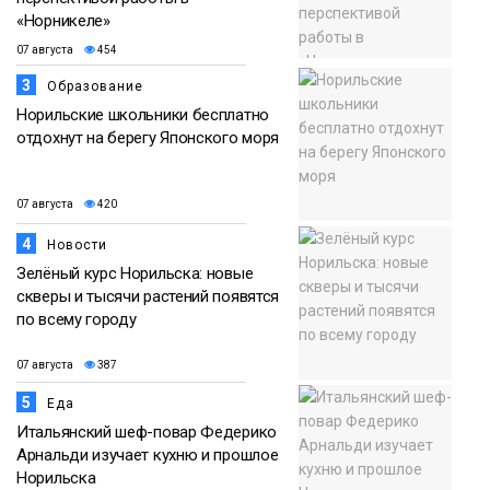
«Норникеле»
07 августа
454
3
Образование
Норильские школьники бесплатно
отдохнут на берегу Японского моря
07 августа
420
4
Новости
Зелёный курс Норильска: новые
скверы и тысячи растений появятся
по всему городу
07 августа
387
5
Еда
Итальянский шеф-повар Федерико
Арнальди изучает кухню и прошлое
Норильска