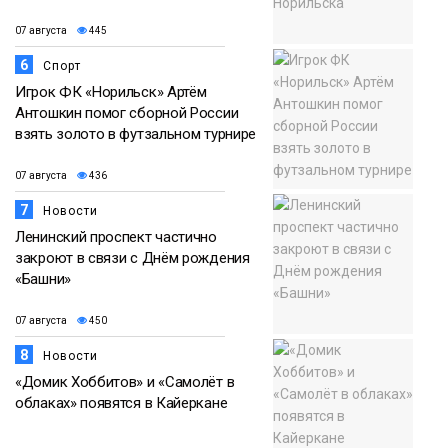
07 августа
445
6
Спорт
Игрок ФК «Норильск» Артём
Антошкин помог сборной России
взять золото в футзальном турнире
07 августа
436
7
Новости
Ленинский проспект частично
закроют в связи с Днём рождения
«Башни»
07 августа
450
8
Новости
«Домик Хоббитов» и «Самолёт в
облаках» появятся в Кайеркане