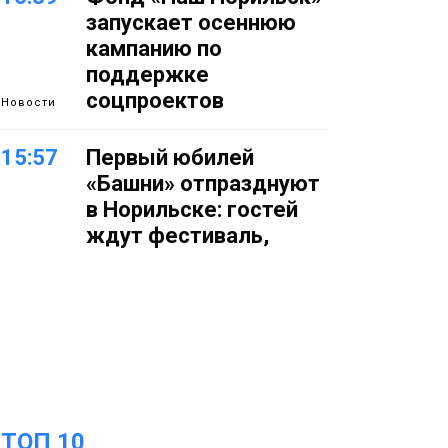
запускает осеннюю
кампанию по
поддержке
соцпроектов
Новости
15:57
Первый юбилей
«Башни» отпразднуют
в Норильске: гостей
ждут фестиваль,
квест и многое другое
Новости
15:15
Как устроено
школьное питание в
Норильске: льготы,
меню и порядок
оплаты
Образование
ТОП 10