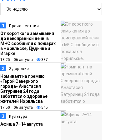
14:36
На плато Путорана
создадут систему
наблюдения за вечной
1
Происшествия
мерзлотой и очистят
От короткого замыкания
Плато
до неисправной печи: в
территорию от мусора
Путорана
МЧС сообщили о пожарах
в Норильске, Дудинке и
Игарке
13:47
Заполярный
18:25 06 августа
387
транспортный филиал
2
Здоровье
в Дудинке
Номинант на премию
«Герой Северного
заасфальтировал 47
города» Анастасия
Батуринец 24 года
тысяч «квадратов»
заботится о здоровье
грузовых площадок
жителей Норильска
Новости
17:50 06 августа
545
3
Культура
13:10
В Норильске лыжную
Афиша 7–14 августа
базу «Оль-Гуль»
закрыли из-за