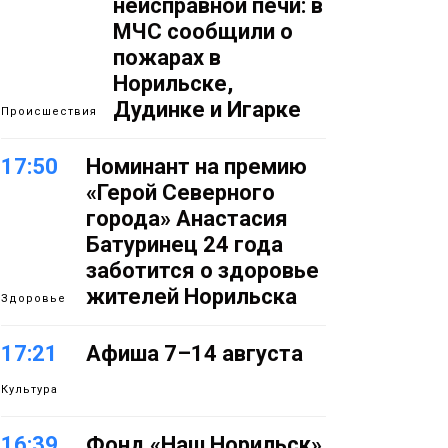
неисправной печи: в
МЧС сообщили о
пожарах в
Норильске,
Дудинке и Игарке
Происшествия
17:50
Номинант на премию
«Герой Северного
города» Анастасия
Батуринец 24 года
заботится о здоровье
жителей Норильска
Здоровье
17:21
Афиша 7–14 августа
Культура
16:39
Фонд «Наш Норильск»