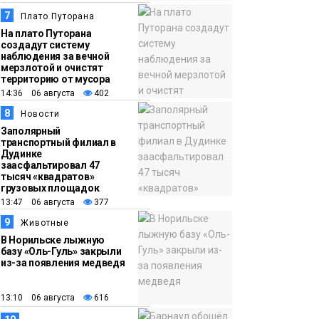
7
Плато Путорана
На плато Путорана
создадут систему
наблюдения за вечной
мерзлотой и очистят
территорию от мусора
14:36 06 августа
402
8
Новости
Заполярный
транспортный филиал в
Дудинке
заасфальтировал 47
тысяч «квадратов»
грузовых площадок
13:47 06 августа
377
9
Животные
В Норильске лыжную
базу «Оль-Гуль» закрыли
из-за появления медведя
13:10 06 августа
616