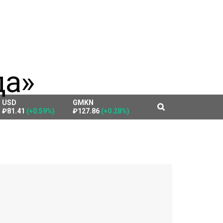
USD
GMKN
₽81.41
(+0.59%)
₽127.86
(+0.28%)