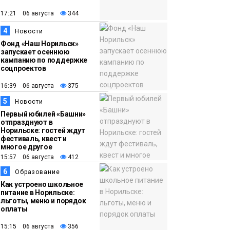
появления медведя
Животные
17:21 06 августа
344
4
12:25
Барнаул обошёл
Новости
Фонд «Наш Норильск»
Красноярск в
запускает осеннюю
списке городов,
кампанию по поддержке
соцпроектов
откуда приехали
Проекты
норильчане
16:39 06 августа
375
Медиакомпании
5
Новости
Первый юбилей «Башни»
отпразднуют в
Норильске: гостей ждут
фестиваль, квест и
многое другое
15:57 06 августа
412
6
Образование
Как устроено школьное
питание в Норильске:
льготы, меню и порядок
оплаты
15:15 06 августа
356