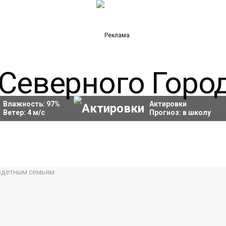
Влажность:
97
%
Актировки
Ветер:
4
м/с
Прогноз:
в школу