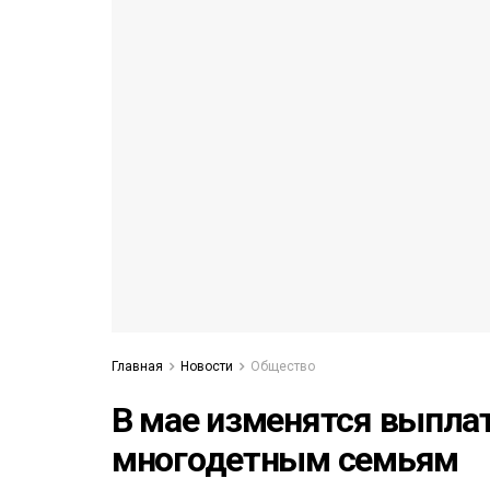
53)
558)
Главная
Новости
Общество
В мае изменятся выпла
многодетным семьям