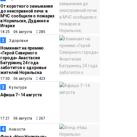
От короткого замыкания
до неисправной печи: в
МЧС сообщили о пожарах
в Норильске, Дудинке и
Игарке
18:25 06 августа
285
2
Здоровье
Номинант на премию
«Герой Северного
города» Анастасия
Батуринец 24 года
заботится о здоровье
жителей Норильска
17:50 06 августа
423
3
Культура
Афиша 7–14 августа
17:21 06 августа
267
4
Новости
Фонд «Наш Норильск»