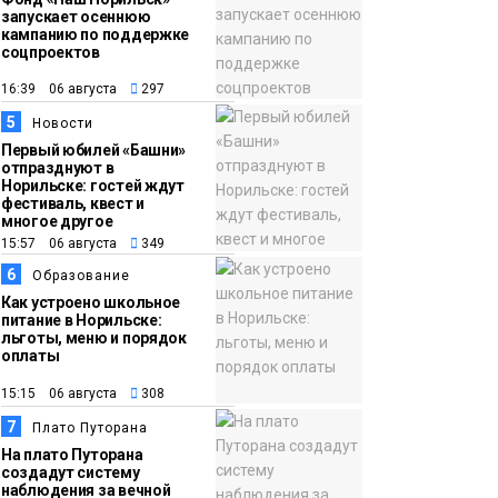
запускает осеннюю
кампанию по поддержке
соцпроектов
16:39 06 августа
297
5
Новости
Первый юбилей «Башни»
отпразднуют в
Норильске: гостей ждут
фестиваль, квест и
многое другое
15:57 06 августа
349
6
Образование
Как устроено школьное
питание в Норильске:
льготы, меню и порядок
оплаты
15:15 06 августа
308
7
Плато Путорана
На плато Путорана
создадут систему
наблюдения за вечной