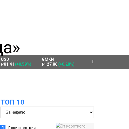
USD
GMKN
₽81.41
(+0.59%)
₽127.86
(+0.28%)
ТОП 10
1
Происшествия