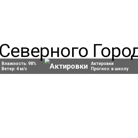
Влажность:
98
%
Актировки
Ветер:
4
м/с
Прогноз:
в школу