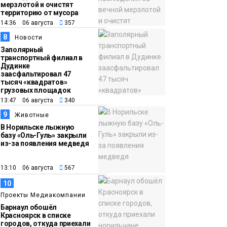
мерзлотой и очистят
территорию от мусора
14:36 06 августа
357
8
Новости
Заполярный
транспортный филиал в
Дудинке
заасфальтировал 47
тысяч «квадратов»
грузовых площадок
13:47 06 августа
340
9
Животные
В Норильске лыжную
базу «Оль-Гуль» закрыли
из-за появления медведя
13:10 06 августа
567
10
Проекты Медиакомпании
Барнаул обошёл
Красноярск в списке
городов, откуда приехали