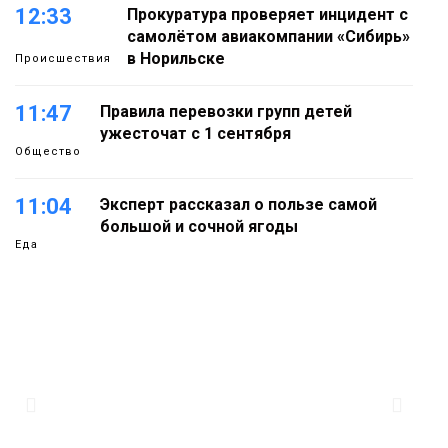
12:33
Прокуратура проверяет инцидент с
самолётом авиакомпании «Сибирь»
в Норильске
Происшествия
11:47
Правила перевозки групп детей
ужесточат с 1 сентября
Общество
11:04
Эксперт рассказал о пользе самой
большой и сочной ягоды
Еда
10:23
Авиакомпания NordStar вновь
выступила партнером заплыва
X‑WATERS Енисей в Дудинке
Новости
09:37
Фиктивный брак ради вида на
жительство раскрыли в Норильске
Общество