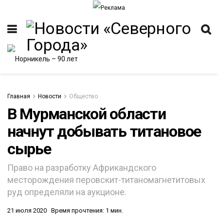
Главная
Новости
Общество
В Мурманской области
начнут добывать титановое
ИТЕТ
сырье
Право на разработку Африкандского
месторождения перовскит-титаномагнетитовых
руд определяли на аукционе.
21 июля 2020
Время прочтения: 1 мин.