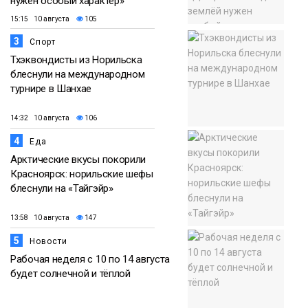
нужен особый характер»
15:15 10 августа
105
3
Спорт
Тхэквондисты из Норильска
блеснули на международном
турнире в Шанхае
14:32 10 августа
106
4
Еда
Арктические вкусы покорили
Красноярск: норильские шефы
блеснули на «Тайгэйр»
13:58 10 августа
147
5
Новости
Рабочая неделя с 10 по 14 августа
будет солнечной и тёплой