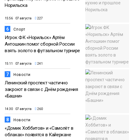
Норильска
15:56 07 августа
227
6
Спорт
Игрок ФК «Норильск» Артём
Антошкин помог сборной России
взять золото в футзальном турнире
15:11 07 августа
241
7
Новости
Ленинский проспект частично
закроют в связи с Днём рождения
«Башни»
14:30 07 августа
260
8
Новости
«Домик Хоббитов» и «Самолёт в
облаках» появятся в Кайеркане