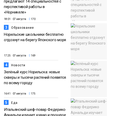
предлагают 14 специальностей с
перспективой работы в
«Норникеле»
18:01 07 августа
170
3
Образование
Норильские школьники бесплатно
отдохнут на берегу Японского моря
17:25 07 августа
169
4
Новости
Зелёный курс Норильска: новые
скверы и тысячи растений появятся
по всему городу
16:41 07 августа
175
5
Еда
Итальянский шеф-повар Федерико
Арнальди изучает кухню и прошлое