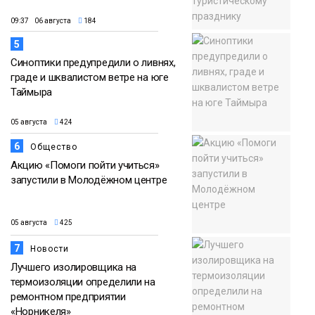
09:37 06 августа
184
5
Синоптики предупредили о ливнях,
граде и шквалистом ветре на юге
Таймыра
05 августа
424
6
Общество
Акцию «Помоги пойти учиться»
запустили в Молодёжном центре
05 августа
425
7
Новости
Лучшего изолировщика на
термоизоляции определили на
ремонтном предприятии
«Норникеля»