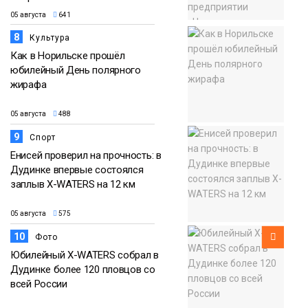
05 августа
641
8
Культура
Как в Норильске прошёл
юбилейный День полярного
жирафа
05 августа
488
9
Спорт
Енисей проверил на прочность: в
Дудинке впервые состоялся
заплыв X-WATERS на 12 км
05 августа
575
10
Фото
Юбилейный X-WATERS собрал в
Дудинке более 120 пловцов со
всей России