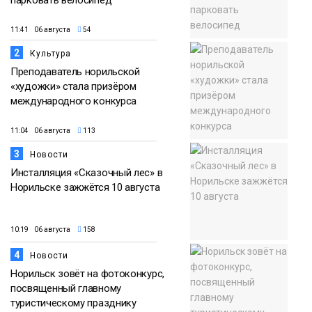
парковать велосипед
11:41 06 августа
54
2
Культура
Преподаватель норильской
«художки» стала призёром
международного конкурса
11:04 06 августа
113
3
Новости
Инсталляция «Сказочный лес» в
Норильске зажжётся 10 августа
10:19 06 августа
158
4
Новости
Норильск зовёт на фотоконкурс,
посвященный главному
туристическому празднику