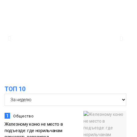
Культура
15:22
Енисей проверил на прочность: в
Дудинке впервые состоялся заплыв X-
05 августа
WATERS на 12 км
Спорт
15:00
Юбилейный X-WATERS собрал в
Дудинке более 120 пловцов со всей
05 августа
России
Фото
ТОП 10
1
Общество
Железному коню не место в
подъезде: где норильчанам