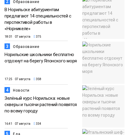
2
Образование
В Норильске абитуриентам
предлагают 14 специальностей с
перспективой работы в
«Норникеле»
18:01 07 августа
375
3
Образование
Норильские школьники бесплатно
отдохнут на берегу Японского моря
17:25 07 августа
358
4
Новости
Зелёный курс Норильска: новые
скверы и тысячи растений появятся
по всему городу
16:41 07 августа
334
5
Еда