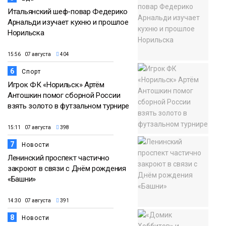
Итальянский шеф-повар Федерико
Арнальди изучает кухню и прошлое
Норильска
15:56 07 августа
404
6
Спорт
Игрок ФК «Норильск» Артём
Антошкин помог сборной России
взять золото в футзальном турнире
15:11 07 августа
398
7
Новости
Ленинский проспект частично
закроют в связи с Днём рождения
«Башни»
14:30 07 августа
391
8
Новости