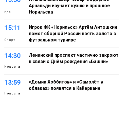
Арнальди изучает кухню и прошлое
Норильска
Еда
15:11
Игрок ФК «Норильск» Артём Антошкин
помог сборной России взять золото в
футзальном турнире
Спорт
14:30
Ленинский проспект частично закроют
в связи с Днём рождения «Башни»
Новости
13:59
«Домик Хоббитов» и «Самолёт в
облаках» появятся в Кайеркане
Новости
13:08
Предстоящие выходные в Норильске
будут зябкими, пасмурными и
дождливыми
Новости