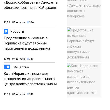
«Домик Хоббитов» и «Самолёт в
облаках» появятся в Кайеркане
13:59 07 августа
386
9
Новости
Предстоящие выходные в
Норильске будут зябкими,
пасмурными и дождливыми
13:08 07 августа
389
10
Общество
Как в Норильске помогают
женщинам из исправительного
центра адаптироваться к жизни
12:32 07 августа
348