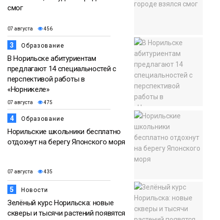
смог
07 августа
456
3
Образование
В Норильске абитуриентам
предлагают 14 специальностей с
перспективой работы в
«Норникеле»
07 августа
475
4
Образование
Норильские школьники бесплатно
отдохнут на берегу Японского моря
07 августа
435
5
Новости
Зелёный курс Норильска: новые
скверы и тысячи растений появятся