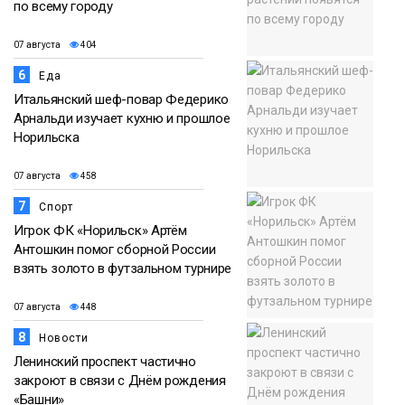
по всему городу
07 августа
404
6
Еда
Итальянский шеф-повар Федерико
Арнальди изучает кухню и прошлое
Норильска
07 августа
458
7
Спорт
Игрок ФК «Норильск» Артём
Антошкин помог сборной России
взять золото в футзальном турнире
07 августа
448
8
Новости
Ленинский проспект частично
закроют в связи с Днём рождения
«Башни»