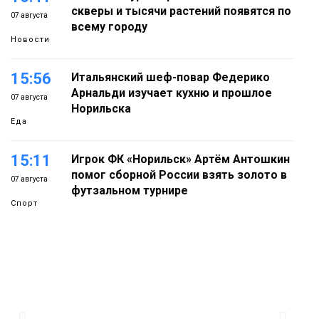
скверы и тысячи растений появятся по
07 августа
всему городу
Новости
15:56
Итальянский шеф-повар Федерико
Арнальди изучает кухню и прошлое
07 августа
Норильска
Еда
15:11
Игрок ФК «Норильск» Артём Антошкин
помог сборной России взять золото в
07 августа
футзальном турнире
Спорт
14:30
Ленинский проспект частично закроют
в связи с Днём рождения «Башни»
07 августа
Новости