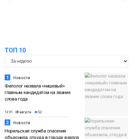
13:59
«Домик Хоббитов» и «Самолёт в
облаках» появятся в Кайеркане
07 августа
Новости
13:08
Предстоящие выходные в Норильске
будут зябкими, пасмурными и
07 августа
ТОП 10
дождливыми
Новости
1
Новости
Филолог назвала «нишевый»
главным кандидатом на звание
слова года
12:31 08 августа
52
2
Новости
Норильская служба спасения
объяснила, откуда в городе взялся