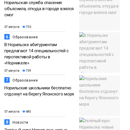
Норильская служба спасения
объяснила, откуда в городе взялся
смог
07 августа
750
6
Образование
В Норильске абитуриентам
предлагают 14 специальностей с
перспективой работы в
«Норникеле»
07 августа
739
7
Образование
Норильские школьники бесплатно
отдохнут на берегу Японского моря
07 августа
685
8
Новости
Зелёный курс Норильска: новые