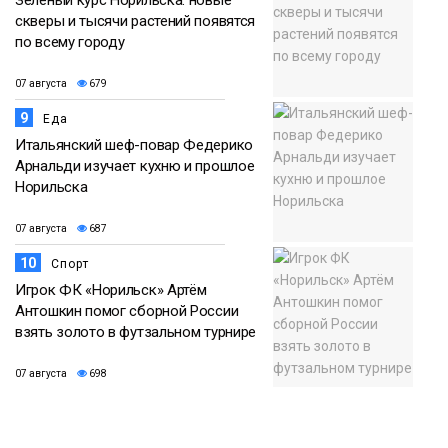
скверы и тысячи растений появятся
по всему городу
07 августа
679
9
Еда
Итальянский шеф-повар Федерико
Арнальди изучает кухню и прошлое
Норильска
07 августа
687
10
Спорт
Игрок ФК «Норильск» Артём
Антошкин помог сборной России
взять золото в футзальном турнире
07 августа
698