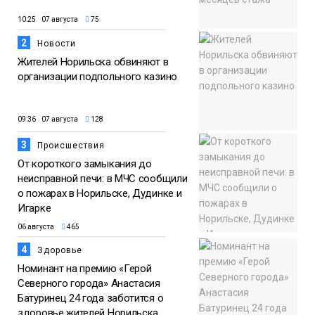
10:25 07 августа
75
2
Новости
Жителей Норильска обвиняют в
организации подпольного казино
09:36 07 августа
128
3
Происшествия
От короткого замыкания до
неисправной печи: в МЧС сообщили
о пожарах в Норильске, Дудинке и
Игарке
06 августа
465
4
Здоровье
Номинант на премию «Герой
Северного города» Анастасия
Батуринец 24 года заботится о
здоровье жителей Норильска