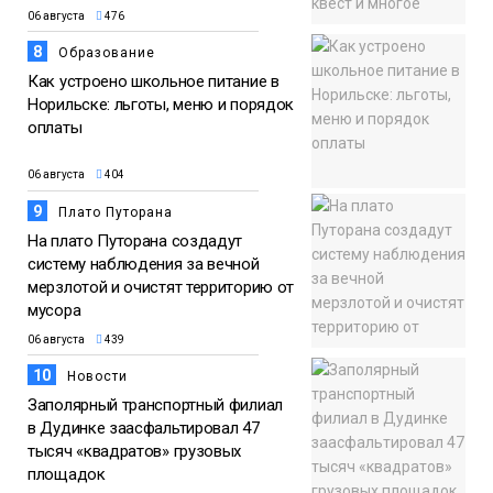
06 августа
476
8
Образование
Как устроено школьное питание в
Норильске: льготы, меню и порядок
оплаты
06 августа
404
9
Плато Путорана
На плато Путорана создадут
систему наблюдения за вечной
мерзлотой и очистят территорию от
мусора
06 августа
439
10
Новости
Заполярный транспортный филиал
в Дудинке заасфальтировал 47
тысяч «квадратов» грузовых
площадок