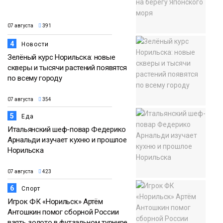
07 августа
391
4
Новости
Зелёный курс Норильска: новые
скверы и тысячи растений появятся
по всему городу
07 августа
354
5
Еда
Итальянский шеф-повар Федерико
Арнальди изучает кухню и прошлое
Норильска
07 августа
423
6
Спорт
Игрок ФК «Норильск» Артём
Антошкин помог сборной России
взять золото в футзальном турнире