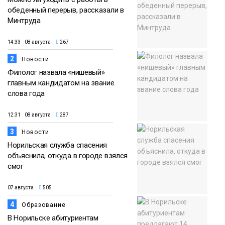
обеденный перерыв, рассказали в
Минтруда
14:33 08 августа
267
2
Новости
Филолог назвала «нишевый»
главным кандидатом на звание
слова года
12:31 08 августа
287
3
Новости
Норильская служба спасения
объяснила, откуда в городе взялся
смог
07 августа
505
4
Образование
В Норильске абитуриентам