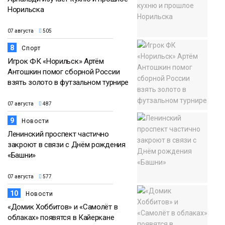
Норильска
07 августа
505
8
Спорт
Игрок ФК «Норильск» Артём
Антошкин помог сборной России
взять золото в футзальном турнире
07 августа
487
9
Новости
Ленинский проспект частично
закроют в связи с Днём рождения
«Башни»
07 августа
577
10
Новости
«Домик Хоббитов» и «Самолёт в
облаках» появятся в Кайеркане