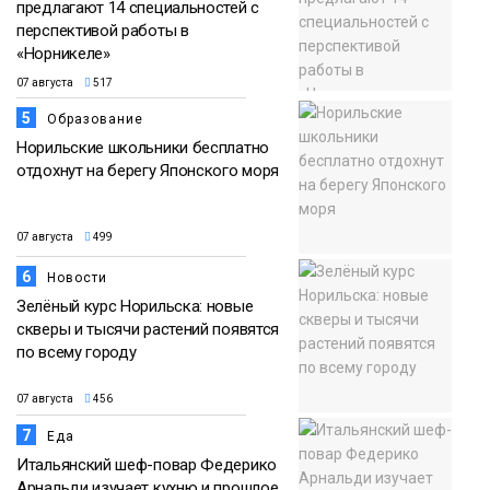
предлагают 14 специальностей с
перспективой работы в
«Норникеле»
07 августа
517
5
Образование
Норильские школьники бесплатно
отдохнут на берегу Японского моря
07 августа
499
6
Новости
Зелёный курс Норильска: новые
скверы и тысячи растений появятся
по всему городу
07 августа
456
7
Еда
Итальянский шеф-повар Федерико
Арнальди изучает кухню и прошлое