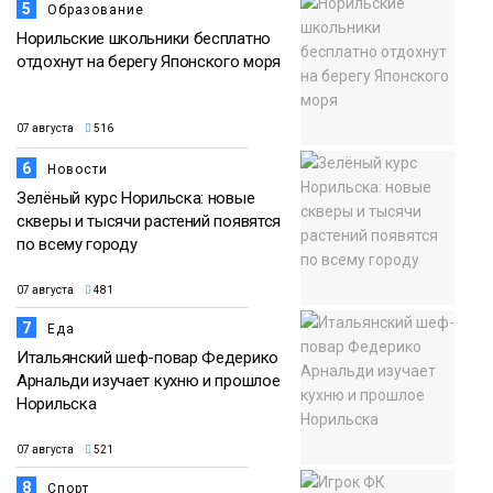
5
Образование
Норильские школьники бесплатно
отдохнут на берегу Японского моря
07 августа
516
6
Новости
Зелёный курс Норильска: новые
скверы и тысячи растений появятся
по всему городу
07 августа
481
7
Еда
Итальянский шеф-повар Федерико
Арнальди изучает кухню и прошлое
Норильска
07 августа
521
8
Спорт