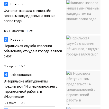
2
Новости
Филолог назвала «нишевый»
главным кандидатом на звание
слова года
12:31 08 августа
398
3
Новости
Норильская служба спасения
объяснила, откуда в городе взялся
смог
07 августа
540
4
Образование
В Норильске абитуриентам
предлагают 14 специальностей с
перспективой работы в
«Норникеле»
07 августа
540