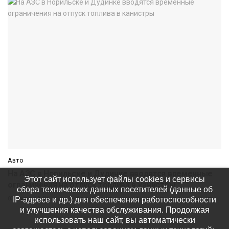
Авто
На АЗС в Норильске и Дудинке вводятся временные
Этот сайт использует файлы cookies и сервисы
ограничения на отпуск топлива в канистры
сбора технических данных посетителей (данные об
IP-адресе и др.) для обеспечения работоспособности
03 июля
3.6k
и улучшения качества обслуживания. Продолжая
использовать наш сайт, вы автоматически