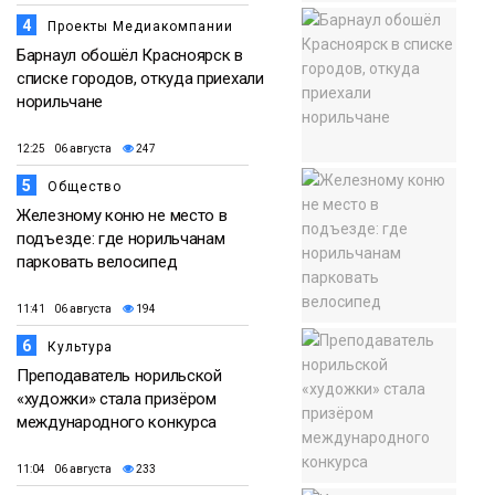
4
Проекты Медиакомпании
Барнаул обошёл Красноярск в
списке городов, откуда приехали
норильчане
12:25 06 августа
247
5
Общество
Железному коню не место в
подъезде: где норильчанам
парковать велосипед
11:41 06 августа
194
6
Культура
Преподаватель норильской
«художки» стала призёром
международного конкурса
11:04 06 августа
233