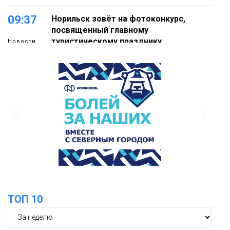
09:37
Норильск зовёт на фотоконкурс,
посвященный главному
туристическому празднику
Новости
18:22
Синоптики предупредили о ливнях,
граде и шквалистом ветре на юге
05 августа
Таймыра
17:37
Акцию «Помоги пойти учиться»
запустили в Молодёжном центре
05 августа
Общество
ТОП 10