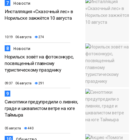
7
Новости
Инсталляция «Сказочный лес» в
Норильске зажжётся 10 августа
10:19 06 августа
274
8
Новости
Норильск зовёт на фотоконкурс,
посвященный главному
туристическому празднику
09:37 06 августа
291
9
Синоптики предупредили о ливнях,
граде и шквалистом ветре на юге
Таймыра
05 августа
440
10
Общество