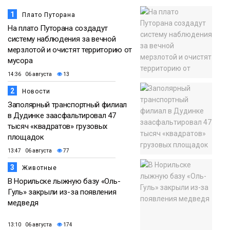
1
Плато Путорана
На плато Путорана создадут
систему наблюдения за вечной
мерзлотой и очистят территорию от
мусора
14:36 06 августа
13
2
Новости
Заполярный транспортный филиал
в Дудинке заасфальтировал 47
тысяч «квадратов» грузовых
площадок
13:47 06 августа
77
3
Животные
В Норильске лыжную базу «Оль-
Гуль» закрыли из-за появления
медведя
13:10 06 августа
174