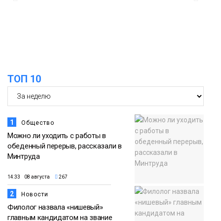
в связи с Днём рождения «Башни»
07 августа
Новости
13:59
«Домик Хоббитов» и «Самолёт в
облаках» появятся в Кайеркане
07 августа
ТОП 10
Новости
1
Общество
Можно ли уходить с работы в
обеденный перерыв, рассказали в
Минтруда
14:33 08 августа
267
2
Новости
Филолог назвала «нишевый»
главным кандидатом на звание