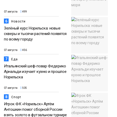
07 августа
499
6
Новости
Зелёный курс Норильска: новые
скверы и тысячи растений появятся
по всему городу
07 августа
456
7
Еда
Итальянский шеф-повар Федерико
Арнальди изучает кухню и прошлое
Норильска
07 августа
505
8
Спорт
Игрок ФК «Норильск» Артём
Антошкин помог сборной России
взять золото в футзальном турнире