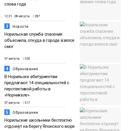
слова года
12:31 08 августа
287
3
Новости
Норильская служба спасения
объяснила, откуда в городе взялся
смог
07 августа
505
4
Образование
В Норильске абитуриентам
предлагают 14 специальностей с
перспективой работы в
«Норникеле»
07 августа
517
5
Образование
Норильские школьники бесплатно
отдохнут на берегу Японского моря