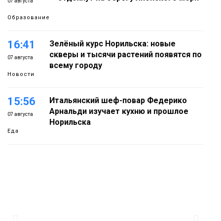
07 августа
Образование
16:41
Зелёный курс Норильска: новые
скверы и тысячи растений появятся по
07 августа
всему городу
Новости
15:56
Итальянский шеф-повар Федерико
Арнальди изучает кухню и прошлое
07 августа
Норильска
Еда
15:11
Игрок ФК «Норильск» Артём Антошкин
помог сборной России взять золото в
07 августа
футзальном турнире
Спорт
14:30
Ленинский проспект частично закроют