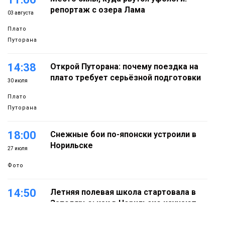
репортаж с озера Лама
03 августа
Плато
Путорана
14:38
Открой Путорана: почему поездка на
плато требует серьёзной подготовки
30 июля
Плато
Путорана
18:00
Снежные бои по-японски устроили в
Норильске
27 июля
Фото
14:50
Летняя полевая школа стартовала в
Заполярье: как в Норильске изучают
27 июля
вечную мерзлоту
Наука