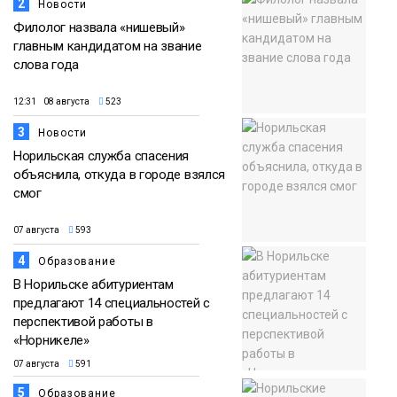
2
Новости
Филолог назвала «нишевый»
главным кандидатом на звание
слова года
12:31 08 августа
523
3
Новости
Норильская служба спасения
объяснила, откуда в городе взялся
смог
07 августа
593
4
Образование
В Норильске абитуриентам
предлагают 14 специальностей с
перспективой работы в
«Норникеле»
07 августа
591
5
Образование