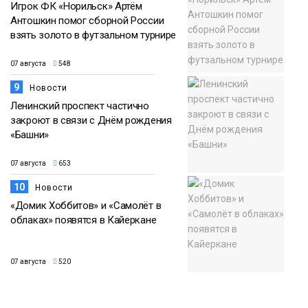
Игрок ФК «Норильск» Артём
Антошкин помог сборной России
взять золото в футзальном турнире
07 августа
548
9
Новости
Ленинский проспект частично
закроют в связи с Днём рождения
«Башни»
07 августа
653
10
Новости
«Домик Хоббитов» и «Самолёт в
облаках» появятся в Кайеркане
07 августа
520