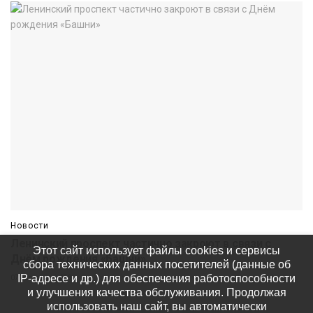
Новости
Ленинский проспект частично закроют в связи с
Этот сайт использует файлы cookies и сервисы
Днём рождения «Башни»
сбора технических данных посетителей (данные об
IP-адресе и др.) для обеспечения работоспособности
07 августа
653
и улучшения качества обслуживания. Продолжая
использовать наш сайт, вы автоматически