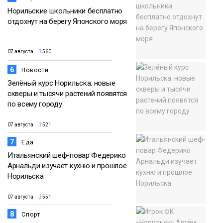
Норильские школьники бесплатно
отдохнут на берегу Японского моря
07 августа
560
6
Новости
Зелёный курс Норильска: новые
скверы и тысячи растений появятся
по всему городу
07 августа
521
7
Еда
Итальянский шеф-повар Федерико
Арнальди изучает кухню и прошлое
Норильска
07 августа
551
8
Спорт