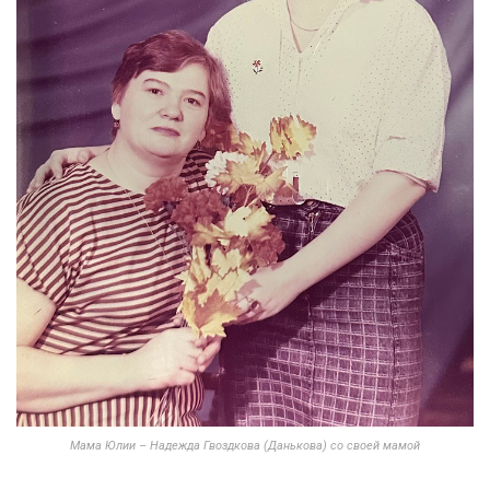
Мама Юлии – Надежда Гвоздкова (Данькова) со своей мамой