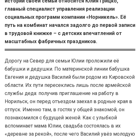
истории своей семьи относится Юлия Грицко,
главный специалист управления реализации
социальных программ компании «Норникель». Её
путь на комбинат начался задолго до первой записи
в трудовой книжке – с детских впечатлений от
масштабных фабричных праздников.
Евгений и Василий Гвоздковы
Папа Юлии Грицко Сергей
Дорогу на Север для семьи Юлии проложили её
Даньков с сестрой в
бабушки и дедушки. По материнской линии бабушка
«Заполярье»
Евгения и дедушка Василий были родом из Кировской
области. Их пути пересеклись лишь после армейской
службы деда: получив приглашение на работу в
Норильск, он перед отъездом заехал в родные края в
отпуск. Именно там, в гостях у общей знакомой, он
познакомился с будущей женой. Как с улыбкой
вспоминает мама Юлии, свадьба состоялась в их
«деревне за рекой», после чего Василий увёз молодую