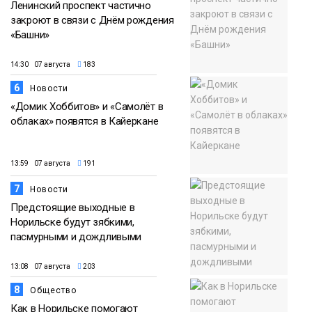
Ленинский проспект частично
закроют в связи с Днём рождения
«Башни»
14:30 07 августа
183
6
Новости
«Домик Хоббитов» и «Самолёт в
облаках» появятся в Кайеркане
13:59 07 августа
191
7
Новости
Предстоящие выходные в
Норильске будут зябкими,
пасмурными и дождливыми
13:08 07 августа
203
8
Общество
Как в Норильске помогают