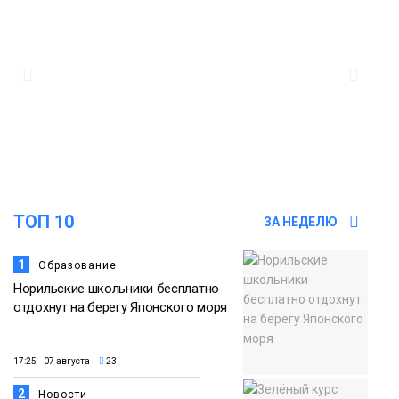
региона
Культура
11:10
«ЗдравКонтроль» для оперативной
связи пациентов с медучреждениями
запустили в регионе
Здоровье
ТОП 10
ЗА НЕДЕЛЮ
1
Образование
Норильские школьники бесплатно
отдохнут на берегу Японского моря
17:25 07 августа
23
2
Новости