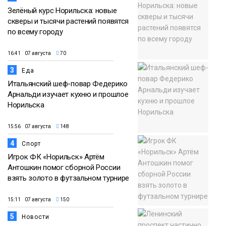
Зелёный курс Норильска: новые
скверы и тысячи растений появятся
по всему городу
16:41 07 августа
70
3
Еда
Итальянский шеф-повар Федерико
Арнальди изучает кухню и прошлое
Норильска
15:56 07 августа
148
4
Спорт
Игрок ФК «Норильск» Артём
Антошкин помог сборной России
взять золото в футзальном турнире
15:11 07 августа
150
5
Новости