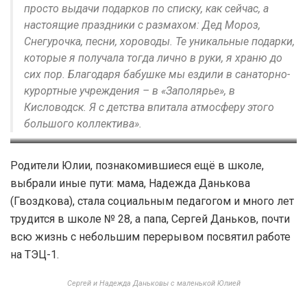
просто выдачи подарков по списку, как сейчас, а
настоящие праздники с размахом: Дед Мороз,
Снегурочка, песни, хороводы. Те уникальные подарки,
которые я получала тогда лично в руки, я храню до
сих пор. Благодаря бабушке мы ездили в санаторно-
курортные учреждения – в «Заполярье», в
Кисловодск. Я с детства впитала атмосферу этого
большого коллектива».
Родители Надежды Гвоздковой
Маленькая Юлия на утреннике
Родители Юлии, познакомившиеся ещё в школе,
(Даньковой) Василий и Евгения
выбрали иные пути: мама, Надежда Данькова
(Гвоздкова), стала социальным педагогом и много лет
трудится в школе № 28, а папа, Сергей Даньков, почти
всю жизнь с небольшим перерывом посвятил работе
на ТЭЦ-1.
Сергей и Надежда Даньковы с маленькой Юлией