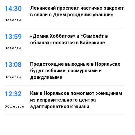
14:30
Ленинский проспект частично закроют
в связи с Днём рождения «Башни»
Новости
13:59
«Домик Хоббитов» и «Самолёт в
облаках» появятся в Кайеркане
Новости
13:08
Предстоящие выходные в Норильске
будут зябкими, пасмурными и
дождливыми
Новости
12:32
Как в Норильске помогают женщинам
из исправительного центра
адаптироваться к жизни
Общество
11:53
22 земских работника культуры
отправятся в малые города и сёла