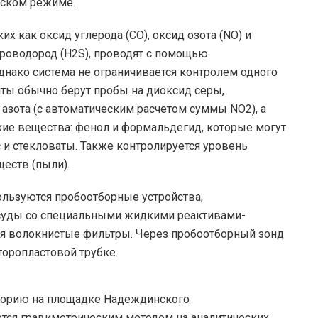
еском режиме.
как оксид углерода (СО), оксид озота (NO) и
сероводород (H2S), проводят с помощью
днако система не ограничивается контролем одного
ты обычно берут пробы на диоксид серы,
азота (с автоматическим расчетом суммы NO2), а
ие вещества: фенол и формальдегид, которые могут
 и стекловаты. Также контролируется уровень
еств (пыли).
льзуются пробоотборные устройства,
суды со специальными жидкими реактивами-
ся волокнистые фильтры. Через пробоотборный зонд
торопластовой трубке.
аторию на площадке Надеждинского
ется гравиметрическим методом на аналитических