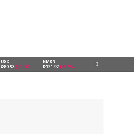
USD
GMKN
₽80.93
(-0.25%)
₽121.92
(-3.22%)