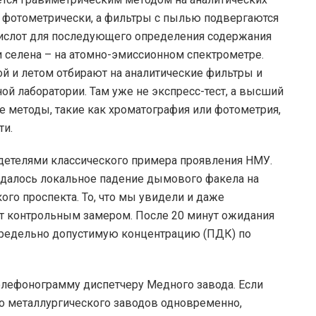
 фотометрически, а фильтры с пылью подвергаются
слот для последующего определения содержания
и селена – на атомно-эмиссионном спектрометре.
й и летом отбирают на аналитические фильтры и
й лаборатории. Там уже не экспресс-тест, а высший
е методы, такие как хроматография или фотометрия,
ти.
детелями классического примера проявления НМУ.
юдалось локальное падение дымового факела на
го проспекта. То, что мы увидели и даже
ет контрольным замером. После 20 минут ожидания
редельно допустимую концентрацию (ПДК) по
елефонограмму диспетчеру Медного завода. Если
о металлургического заводов одновременно,