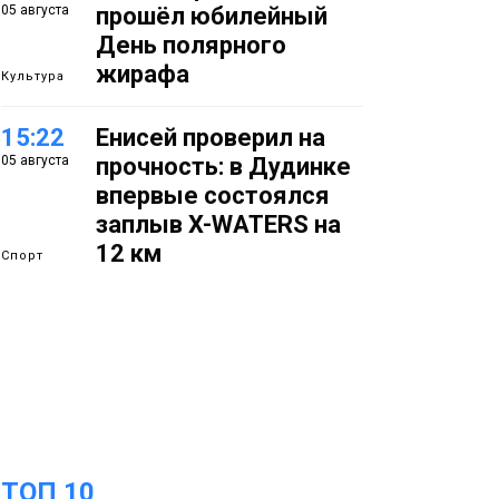
05 августа
прошёл юбилейный
День полярного
жирафа
Культура
15:22
Енисей проверил на
05 августа
прочность: в Дудинке
впервые состоялся
заплыв X-WATERS на
12 км
Спорт
15:00
Юбилейный X-WATERS
05 августа
собрал в Дудинке
более 120 пловцов со
всей России
Фото
14:36
Современные и
ТОП 10
05 августа
комфортные