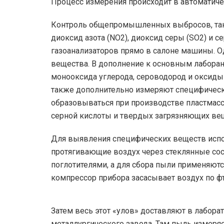
Процесс измерения происходит в автоматич
Контроль общепромышленных выбросов, таких 
диоксид азота (NO2), диоксид серы (SO2) и 
газоанализаторов прямо в салоне машины. О
вещества. В дополнение к основным лаборан
монооксида углерода, сероводород и оксиды 
также дополнительно измеряют специфическ
образовываться при производстве пластмасс
серной кислоты и твердых загрязняющих вещ
Для выявления специфических веществ испо
протягивающие воздух через стеклянные со
поглотителями, а для сбора пыли применяют
компрессор прибора засасывает воздух по ф
Затем весь этот «улов» доставляют в лабор
металлургического завода. Там пыль измеря