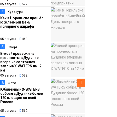
12:32
Торжественная
05 августа
572
05 августа
церемония
4
Культура
бракосочетания снова
Как в Норильске прошёл
прошла в «Башне»
юбилейный День
Общество
полярного жирафа
05 августа
463
5
Спорт
Енисей проверил на
прочность: в Дудинке
впервые состоялся
заплыв X-WATERS на 12
км
05 августа
532
6
Фото
Юбилейный X-WATERS
собрал в Дудинке более
120 пловцов со всей
России
05 августа
562