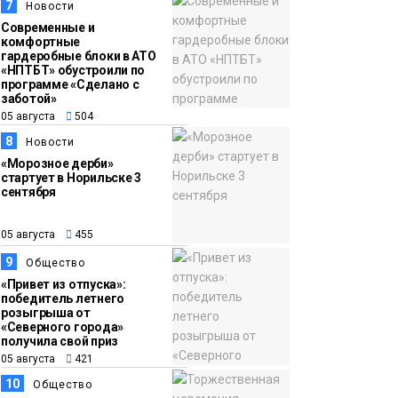
7
Новости
Современные и
комфортные
гардеробные блоки в АТО
«НПТБТ» обустроили по
программе «Сделано с
заботой»
05 августа
504
8
Новости
«Морозное дерби»
стартует в Норильске 3
сентября
05 августа
455
9
Общество
«Привет из отпуска»:
победитель летнего
розыгрыша от
«Северного города»
получила свой приз
05 августа
421
10
Общество