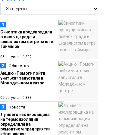
гардеробные блоки в
АТО «НПТБТ»
обустроили по
1
программе «Сделано
Синоптики предупредили
о ливнях, граде и
с заботой»
Новости
шквалистом ветре на юге
Таймыра
13:58
«Морозное дерби»
05 августа
392
05 августа
стартует в Норильске
2
Общество
3 сентября
Новости
Акцию «Помоги пойти
учиться» запустили в
Молодёжном центре
13:11
«Привет из отпуска»:
05 августа
победитель летнего
05 августа
383
розыгрыша от
3
Новости
«Северного города»
Лучшего изолировщика
получила свой приз
на термоизоляции
Общество
определили на
ремонтном предприятии
«Норникеля»