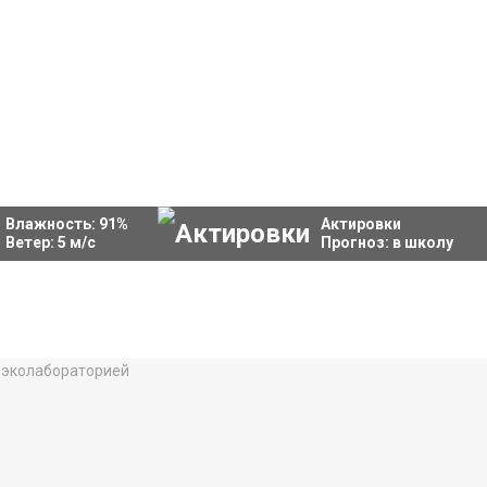
Влажность:
91
%
Актировки
Ветер:
5
м/с
Прогноз:
в школу