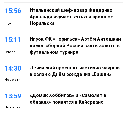
15:56
Итальянский шеф-повар Федерико
Арнальди изучает кухню и прошлое
Норильска
Еда
15:11
Игрок ФК «Норильск» Артём Антошкин
помог сборной России взять золото в
футзальном турнире
Спорт
14:30
Ленинский проспект частично закроют
в связи с Днём рождения «Башни»
Новости
13:59
«Домик Хоббитов» и «Самолёт в
облаках» появятся в Кайеркане
Новости
13:08
Предстоящие выходные в Норильске
будут зябкими, пасмурными и