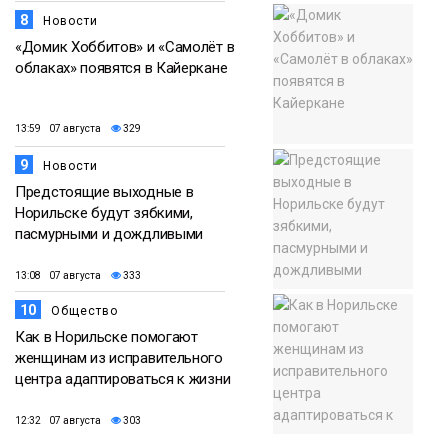
8
Новости
«Домик Хоббитов» и «Самолёт в
облаках» появятся в Кайеркане
13:59 07 августа
329
9
Новости
Предстоящие выходные в
Норильске будут зябкими,
пасмурными и дождливыми
13:08 07 августа
333
10
Общество
Как в Норильске помогают
женщинам из исправительного
центра адаптироваться к жизни
12:32 07 августа
303