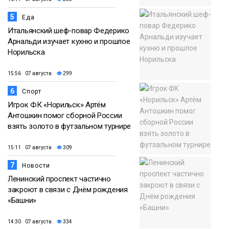
5
Еда
Итальянский шеф-повар Федерико
Арнальди изучает кухню и прошлое
Норильска
15:56 07 августа
299
6
Спорт
Игрок ФК «Норильск» Артём
Антошкин помог сборной России
взять золото в футзальном турнире
15:11 07 августа
309
7
Новости
Ленинский проспект частично
закроют в связи с Днём рождения
«Башни»
14:30 07 августа
334