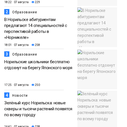
18:22 07 августа
229
2
Образование
В Норильске абитуриентам
предлагают 14 специальностей с
перспективой работы в
«Норникеле»
18:01 07 августа
258
3
Образование
Норильские школьники бесплатно
отдохнут на берегу Японского моря
17:25 07 августа
250
4
Новости
Зелёный курс Норильска: новые
скверы и тысячи растений появятся
по всему городу
16:41 07 августа
238