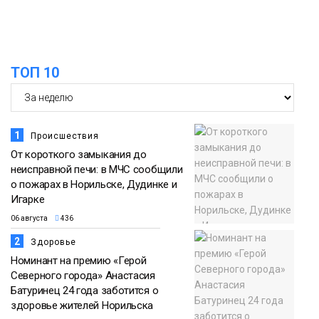
закрыли из-за появления медведя
06 августа
Животные
ТОП 10
12:25
Барнаул обошёл Красноярск в
списке городов, откуда приехали
06 августа
норильчане
Проекты
1
Происшествия
Медиакомпании
От короткого замыкания до
неисправной печи: в МЧС сообщили
о пожарах в Норильске, Дудинке и
Игарке
06 августа
436
2
Здоровье
Номинант на премию «Герой
Северного города» Анастасия
Батуринец 24 года заботится о
здоровье жителей Норильска