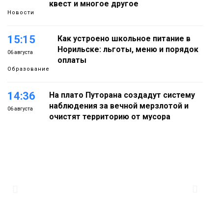
квест и многое другое
Новости
15:15
Как устроено школьное питание в
Норильске: льготы, меню и порядок
06 августа
оплаты
Образование
14:36
На плато Путорана создадут систему
наблюдения за вечной мерзлотой и
06 августа
очистят территорию от мусора
Плато
Путорана
13:47
Заполярный транспортный филиал в
Дудинке заасфальтировал 47 тысяч
06 августа
«квадратов» грузовых площадок
Новости
13:10
В Норильске лыжную базу «Оль-Гуль»