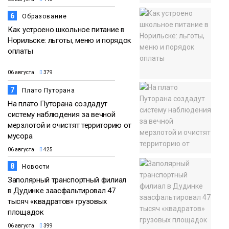
6
Образование
Как устроено школьное питание в
Норильске: льготы, меню и порядок
оплаты
06 августа
379
7
Плато Путорана
На плато Путорана создадут
систему наблюдения за вечной
мерзлотой и очистят территорию от
мусора
06 августа
425
8
Новости
Заполярный транспортный филиал
в Дудинке заасфальтировал 47
тысяч «квадратов» грузовых
площадок
06 августа
399