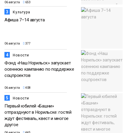
06 августа
653
3
Культура
Афиша 7–14 августа
06 августа
377
4
Новости
Фонд «Наш Норильск» запускает
осеннюю кампанию по поддержке
соцпроектов
06 августа
408
5
Новости
Первый юбилей «Башни»
отпразднуют в Норильске: гостей
ждут фестиваль, квест и многое
другое
06 августа
445