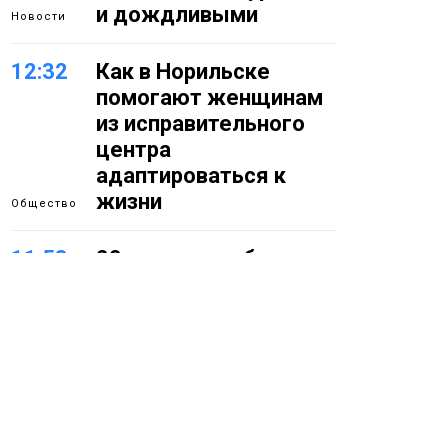
и дождливыми
Новости
12:32
Как в Норильске
помогают женщинам
из исправительного
центра
адаптироваться к
жизни
Общество
11:53
22 земских работника
культуры отправятся
в малые города и сёла
региона
Культура
11:10
«ЗдравКонтроль» для
оперативной связи
пациентов с