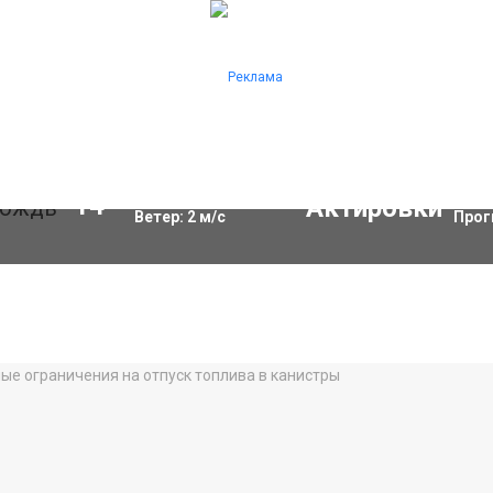
Влажность:
82
%
Акти
14
°C
Ветер:
2
м/с
Прог