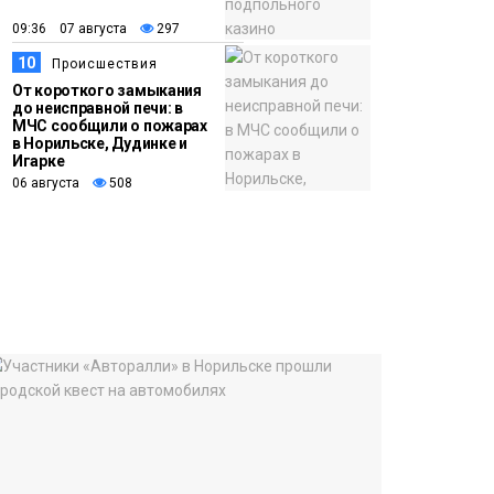
09:36 07 августа
297
10
Происшествия
От короткого замыкания
до неисправной печи: в
МЧС сообщили о пожарах
в Норильске, Дудинке и
Игарке
06 августа
508