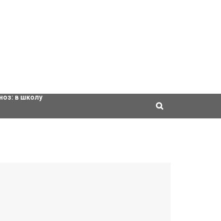
ровки
ноз:
в школу