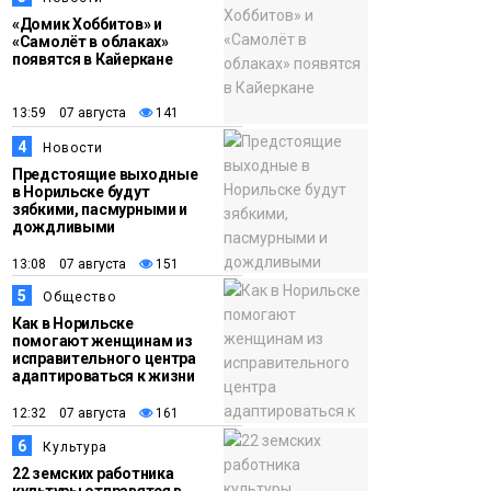
МЧС сообщили о
«Домик Хоббитов» и
пожарах в
«Самолёт в облаках»
Норильске,
появятся в Кайеркане
Дудинке и Игарке
Происшествия
13:59 07 августа
141
4
Новости
Предстоящие выходные
в Норильске будут
зябкими, пасмурными и
дождливыми
13:08 07 августа
151
5
Общество
Как в Норильске
помогают женщинам из
исправительного центра
адаптироваться к жизни
12:32 07 августа
161
6
Культура
22 земских работника
культуры отправятся в