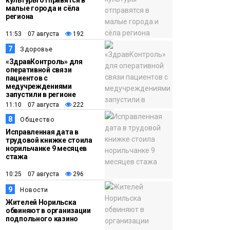
малые города и сёла
региона
11:53 07 августа
192
7
Здоровье
«ЗдравКонтроль» для
оперативной связи
пациентов с
медучреждениями
запустили в регионе
11:10 07 августа
222
8
Общество
Исправленная дата в
трудовой книжке стоила
норильчанке 9 месяцев
стажа
10:25 07 августа
296
9
Новости
Жителей Норильска
обвиняют в организации
подпольного казино