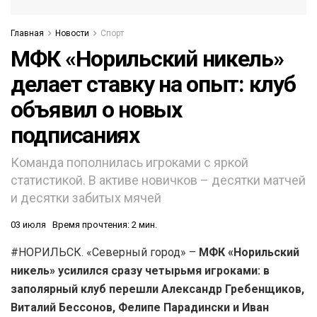
Главная
Новости
Спорт
МФК «Норильский никель»
делает ставку на опыт: клуб
объявил о новых
подписаниях
Команда пополнилась игроками с яркой
статистикой. В активе новичков – десятки матчей
и десятки забитых мячей
03 июля
Время прочтения: 2 мин.
#НОРИЛЬСК. «Северный город» –
МФК «Норильский
никель» усилился сразу четырьмя игроками: в
заполярный клуб перешли Александр Гребенщиков,
Виталий Бессонов, Фелипе Парадински и Иван