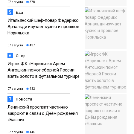
07 августа
378
5
Еда
Итальянский шеф-повар Федерико
Арнальди изучает кухню и прошлое
Норильска
07 августа
437
6
Спорт
Игрок ФК «Норильск» Артём
Антошкин помог сборной России
взять золото в футзальном турнире
07 августа
432
7
Новости
Ленинский проспект частично
закроют в связи с Днём рождения
«Башни»
07 августа
440