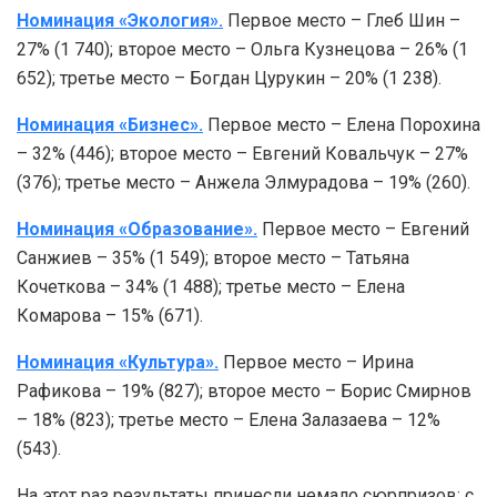
Номинация «Экология».
Первое место – Глеб Шин –
27% (1 740); второе место – Ольга Кузнецова – 26% (1
652); третье место – Богдан Цурукин – 20% (1 238).
Номинация «Бизнес».
Первое место – Елена Порохина
– 32% (446); второе место – Евгений Ковальчук – 27%
(376); третье место – Анжела Элмурадова – 19% (260).
Номинация «Образование».
Первое место – Евгений
Санжиев – 35% (1 549); второе место – Татьяна
Кочеткова – 34% (1 488); третье место – Елена
Комарова – 15% (671).
Номинация «Культура».
Первое место – Ирина
Рафикова – 19% (827); второе место – Борис Смирнов
– 18% (823); третье место – Елена Залазаева – 12%
(543).
На этот раз результаты принесли немало сюрпризов: с