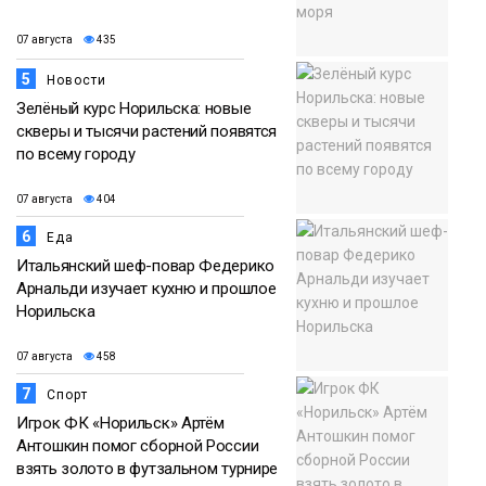
07 августа
435
5
Новости
Зелёный курс Норильска: новые
скверы и тысячи растений появятся
по всему городу
07 августа
404
6
Еда
Итальянский шеф-повар Федерико
Арнальди изучает кухню и прошлое
Норильска
07 августа
458
7
Спорт
Игрок ФК «Норильск» Артём
Антошкин помог сборной России
взять золото в футзальном турнире