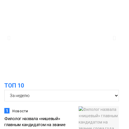
14:30
Ленинский проспект частично закроют
в связи с Днём рождения «Башни»
07 августа
Новости
13:59
«Домик Хоббитов» и «Самолёт в
облаках» появятся в Кайеркане
07 августа
Новости
13:08
Предстоящие выходные в Норильске
будут зябкими, пасмурными и
07 августа
ТОП 10
дождливыми
Новости
1
Новости
Филолог назвала «нишевый»
главным кандидатом на звание