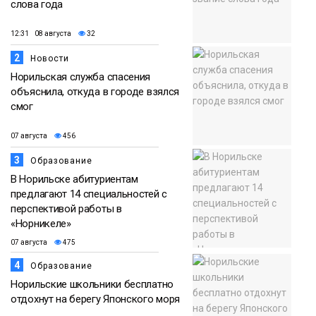
слова года
12:31 08 августа
32
2
Новости
Норильская служба спасения
объяснила, откуда в городе взялся
смог
07 августа
456
3
Образование
В Норильске абитуриентам
предлагают 14 специальностей с
перспективой работы в
«Норникеле»
07 августа
475
4
Образование
Норильские школьники бесплатно
отдохнут на берегу Японского моря