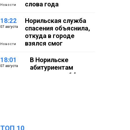
слова года
Новости
18:22
Норильская служба
07 августа
спасения объяснила,
откуда в городе
взялся смог
Новости
18:01
В Норильске
07 августа
абитуриентам
предлагают 14
специальностей с
перспективой
работы в
«Норникеле»
Образование
17:25
Норильские
ТОП 10
07 августа
школьники