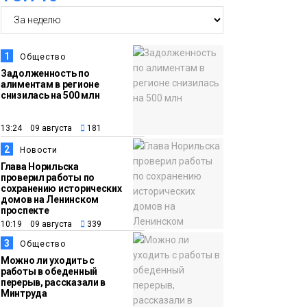
бесплатно отдохнут
на берегу Японского
моря
Образование
1
Общество
Задолженность по
алиментам в регионе
16:41
Зелёный курс
снизилась на 500 млн
07 августа
Норильска: новые
скверы и тысячи
13:24 09 августа
181
растений появятся по
2
Новости
всему городу
Новости
Глава Норильска
проверил работы по
сохранению исторических
15:56
Итальянский шеф-
домов на Ленинском
проспекте
07 августа
повар Федерико
10:19 09 августа
339
Арнальди изучает
3
Общество
кухню и прошлое
Можно ли уходить с
Норильска
работы в обеденный
Еда
перерыв, рассказали в
Минтруда