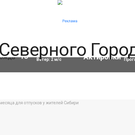
Влажность:
68
%
Акти
13
°C
Ветер:
2
м/с
Прог