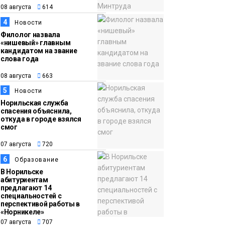
15:11
Игрок ФК «Норильск»
08 августа
614
07 августа
Артём Антошкин
4
Новости
помог сборной России
Филолог назвала
взять золото в
«нишевый» главным
кандидатом на звание
футзальном турнире
Спорт
слова года
08 августа
663
5
Новости
Норильская служба
спасения объяснила,
откуда в городе взялся
смог
07 августа
720
6
Образование
В Норильске
абитуриентам
предлагают 14
специальностей с
перспективой работы в
«Норникеле»
07 августа
707