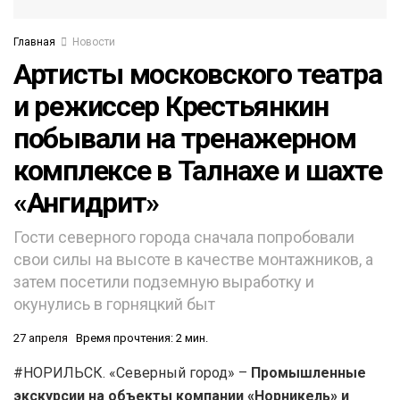
Главная
Новости
Артисты московского театра
и режиссер Крестьянкин
побывали на тренажерном
комплексе в Талнахе и шахте
«Ангидрит»
Гости северного города сначала попробовали
свои силы на высоте в качестве монтажников, а
затем посетили подземную выработку и
окунулись в горняцкий быт
27 апреля
Время прочтения: 2 мин.
#НОРИЛЬСК. «Северный город» –
Промышленные
экскурсии на объекты компании «Норникель» и