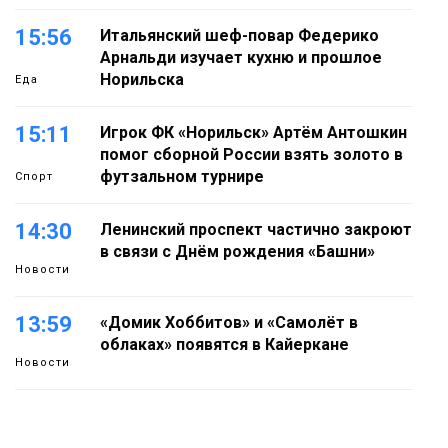
15:56
Итальянский шеф-повар Федерико
Арнальди изучает кухню и прошлое
Норильска
Еда
15:11
Игрок ФК «Норильск» Артём Антошкин
помог сборной России взять золото в
футзальном турнире
Спорт
14:30
Ленинский проспект частично закроют
в связи с Днём рождения «Башни»
Новости
13:59
«Домик Хоббитов» и «Самолёт в
облаках» появятся в Кайеркане
Новости
13:08
Предстоящие выходные в Норильске
будут зябкими, пасмурными и