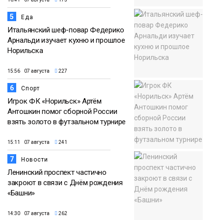
5
Еда
Итальянский шеф-повар Федерико
Арнальди изучает кухню и прошлое
Норильска
15:56 07 августа
227
6
Спорт
Игрок ФК «Норильск» Артём
Антошкин помог сборной России
взять золото в футзальном турнире
15:11 07 августа
241
7
Новости
Ленинский проспект частично
закроют в связи с Днём рождения
«Башни»
14:30 07 августа
262