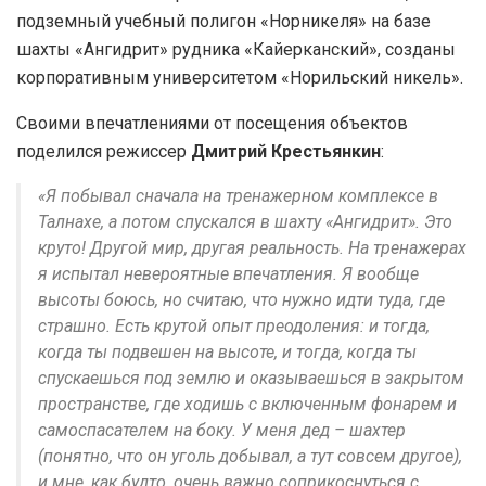
подземный учебный полигон «Норникеля» на базе
шахты «Ангидрит» рудника «Кайерканский», созданы
корпоративным университетом «Норильский никель».
Своими впечатлениями от посещения объектов
поделился режиссер
Дмитрий Крестьянкин
:
«Я побывал сначала на тренажерном комплексе в
Талнахе, а потом спускался в шахту «Ангидрит». Это
круто! Другой мир, другая реальность. На тренажерах
я испытал невероятные впечатления. Я вообще
высоты боюсь, но считаю, что нужно идти туда, где
страшно. Есть крутой опыт преодоления: и тогда,
когда ты подвешен на высоте, и тогда, когда ты
спускаешься под землю и оказываешься в закрытом
пространстве, где ходишь с включенным фонарем и
самоспасателем на боку. У меня дед – шахтер
(понятно, что он уголь добывал, а тут совсем другое),
и мне, как будто, очень важно соприкоснуться с