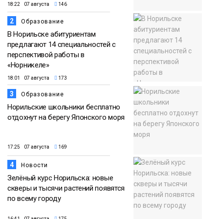
18:22 07 августа
146
2
Образование
В Норильске абитуриентам
предлагают 14 специальностей с
перспективой работы в
«Норникеле»
18:01 07 августа
173
3
Образование
Норильские школьники бесплатно
отдохнут на берегу Японского моря
17:25 07 августа
169
4
Новости
Зелёный курс Норильска: новые
скверы и тысячи растений появятся
по всему городу
16:41 07 августа
175