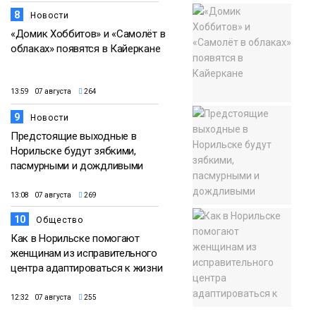
8
Новости
«Домик Хоббитов» и «Самолёт в
облаках» появятся в Кайеркане
13:59 07 августа
264
9
Новости
Предстоящие выходные в
Норильске будут зябкими,
пасмурными и дождливыми
13:08 07 августа
269
10
Общество
Как в Норильске помогают
женщинам из исправительного
центра адаптироваться к жизни
12:32 07 августа
255