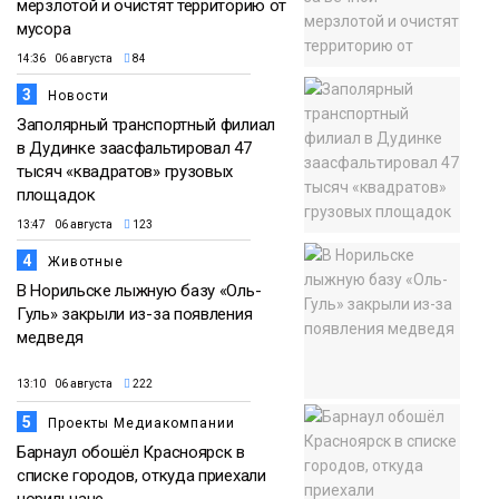
мерзлотой и очистят территорию от
мусора
14:36 06 августа
84
3
Новости
Заполярный транспортный филиал
в Дудинке заасфальтировал 47
тысяч «квадратов» грузовых
площадок
13:47 06 августа
123
4
Животные
В Норильске лыжную базу «Оль-
Гуль» закрыли из-за появления
медведя
13:10 06 августа
222
5
Проекты Медиакомпании
Барнаул обошёл Красноярск в
списке городов, откуда приехали
норильчане