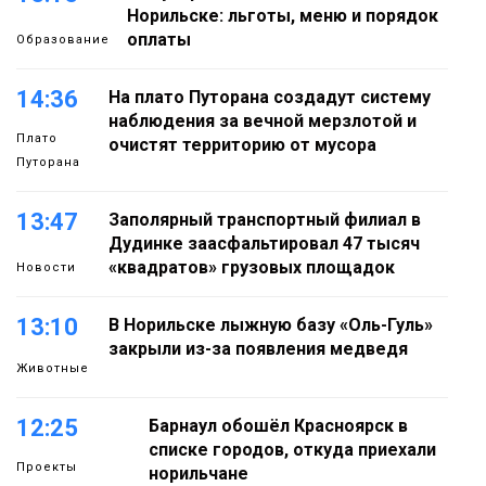
Норильске: льготы, меню и порядок
оплаты
Образование
14:36
На плато Путорана создадут систему
наблюдения за вечной мерзлотой и
Плато
очистят территорию от мусора
Путорана
13:47
Заполярный транспортный филиал в
Дудинке заасфальтировал 47 тысяч
«квадратов» грузовых площадок
Новости
13:10
В Норильске лыжную базу «Оль-Гуль»
закрыли из-за появления медведя
Животные
12:25
Барнаул обошёл Красноярск в
списке городов, откуда приехали
Проекты
норильчане