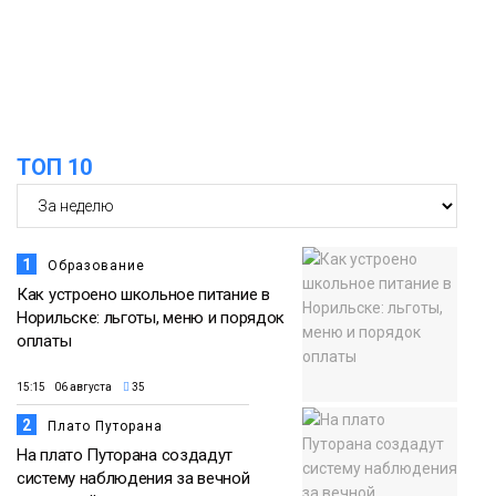
граде и шквалистом ветре на юге
05 августа
Таймыра
ТОП 10
1
Образование
Как устроено школьное питание в
Норильске: льготы, меню и порядок
оплаты
15:15 06 августа
35
2
Плато Путорана
На плато Путорана создадут
систему наблюдения за вечной