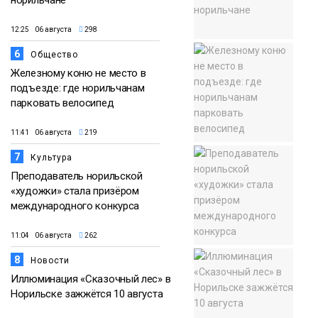
12:25 06 августа
298
6
Общество
Железному коню не место в
подъезде: где норильчанам
парковать велосипед
11:41 06 августа
219
7
Культура
Преподаватель норильской
«художки» стала призёром
международного конкурса
11:04 06 августа
262
8
Новости
Иллюминация «Сказочный лес» в
Норильске зажжётся 10 августа