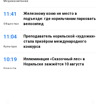
Медиакомпании
11:41
Железному коню не место в
подъезде: где норильчанам парковать
велосипед
Общество
11:04
Преподаватель норильской «художки»
стала призёром международного
конкурса
Культура
10:19
Иллюминация «Сказочный лес» в
Норильске зажжётся 10 августа
Новости
09:37
Норильск зовёт на фотоконкурс,
посвященный главному
туристическому празднику
Новости
18:22
Синоптики предупредили о ливнях,