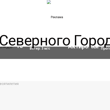
Влажность:
86
%
Акти
13
°C
Ветер:
3
м/с
Прог