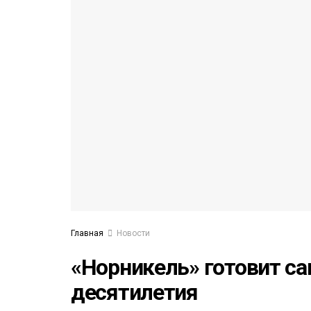
53)
558)
Главная
Новости
«Норникель» готовит с
десятилетия