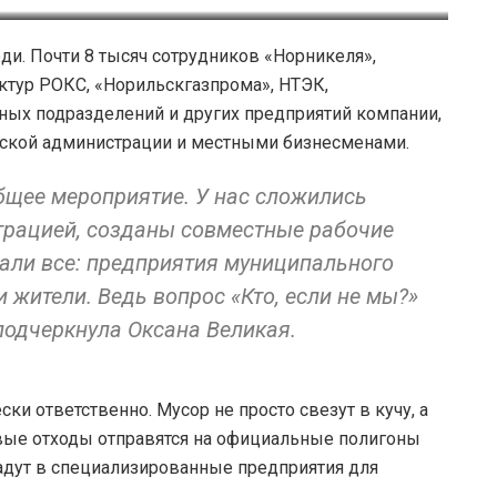
«Северный город»/Марина Ещенко
юди. Почти 8 тысяч сотрудников «Норникеля»,
ктур РОКС, «Норильскгазпрома», НТЭК,
ных подразделений и других предприятий компании,
дской администрации и местными бизнесменами.
бщее мероприятие. У нас сложились
трацией, созданы совместные рабочие
вали все: предприятия муниципального
 жители. Ведь вопрос «Кто, если не мы?»
 подчеркнула Оксана Великая.
ки ответственно. Мусор не просто свезут в кучу, а
вые отходы отправятся на официальные полигоны
адут в специализированные предприятия для