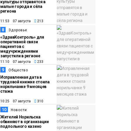
культуры отправятся в
малые города и сёла
региона
11:53 07 августа
213
8
Здоровье
«ЗдравКонтроль» для
оперативной связи
пациентов с
медучреждениями
запустили в регионе
11:10 07 августа
233
9
Общество
Исправленная дата в
трудовой книжке стоила
норильчанке 9 месяцев
стажа
10:25 07 августа
310
10
Новости
Жителей Норильска
обвиняют в организации
подпольного казино