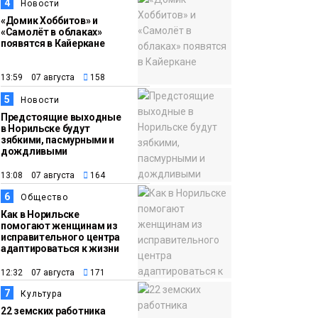
организации
4
Новости
подпольного казино
«Домик Хоббитов» и
Новости
«Самолёт в облаках»
появятся в Кайеркане
13:59 07 августа
158
5
Новости
Предстоящие выходные
в Норильске будут
зябкими, пасмурными и
дождливыми
13:08 07 августа
164
6
Общество
Как в Норильске
помогают женщинам из
исправительного центра
адаптироваться к жизни
12:32 07 августа
171
7
Культура
22 земских работника