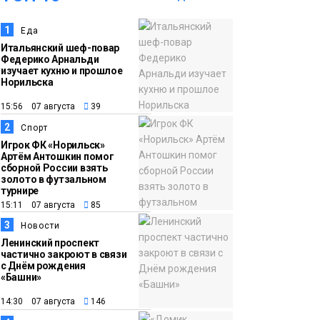
в малые города и сёла
1
Еда
региона
Культура
Итальянский шеф-повар
Федерико Арнальди
изучает кухню и прошлое
11:10
«ЗдравКонтроль» для
Норильска
оперативной связи
15:56 07 августа
39
пациентов с
2
медучреждениями
Спорт
Игрок ФК «Норильск»
запустили в регионе
Здоровье
Артём Антошкин помог
сборной России взять
золото в футзальном
10:25
Исправленная дата в
турнире
15:11 07 августа
85
трудовой книжке
стоила норильчанке 9
3
Новости
Ленинский проспект
месяцев стажа
Общество
частично закроют в связи
с Днём рождения
«Башни»
09:36
Жителей Норильска
14:30 07 августа
146
обвиняют в