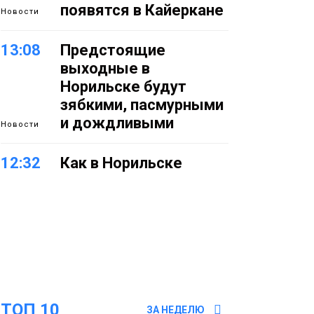
появятся в Кайеркане
Новости
13:08
Предстоящие
выходные в
Норильске будут
зябкими, пасмурными
и дождливыми
Новости
12:32
Как в Норильске
помогают женщинам
из исправительного
центра
адаптироваться к
жизни
Общество
11:53
22 земских работника
ТОП 10
культуры отправятся
ЗА НЕДЕЛЮ