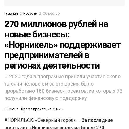
Главная
Новости
Общество
270 миллионов рублей на
новые бизнесы:
«Норникель» поддерживает
предпринимателей в
регионах деятельности
С 2020 года в программе приняли участие около
тысячи человек, и за это время было
проработано 180 бизнес‑проектов, из которых 73
получили финансовую поддержку
05 июня
Время прочтения: 2 мин.
#НОРИЛЬСК. «Северный город» —
За последние
шесть лет «Норникель» выделил более 270