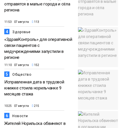
отправятся в малые города и сёла
региона
11:53 07 августа
113
4
Здоровье
«ЗдравКонтроль» для оперативной
связи пациентов с
медучреждениями запустили в
регионе
11:10 07 августа
152
5
Общество
Исправленная дата в трудовой
книжке стоила норильчанке 9
месяцев стажа
10:25 07 августа
215
6
Новости
Жителей Норильска обвиняют в