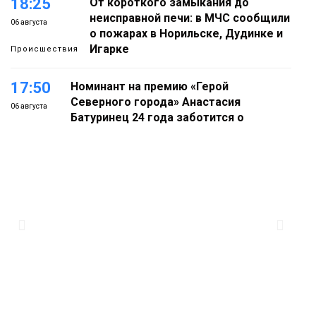
18:25
От короткого замыкания до
неисправной печи: в МЧС сообщили
06 августа
о пожарах в Норильске, Дудинке и
Игарке
Происшествия
17:50
Номинант на премию «Герой
Северного города» Анастасия
06 августа
Батуринец 24 года заботится о
здоровье жителей Норильска
Здоровье
17:21
Афиша 7–14 августа
06 августа
Культура
16:39
Фонд «Наш Норильск» запускает
осеннюю кампанию по поддержке
06 августа
соцпроектов
Новости