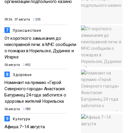
организации подпольного казино
09:36 07 августа
235
7
Происшествия
От короткого замыкания до
неисправной печи: в МЧС сообщили
о пожарах в Норильске, Дудинке и
Игарке
06 августа
492
8
Здоровье
Номинант на премию «Герой
Северного города» Анастасия
Батуринец 24 года заботится о
здоровье жителей Норильска
06 августа
789
9
Культура
Афиша 7–14 августа