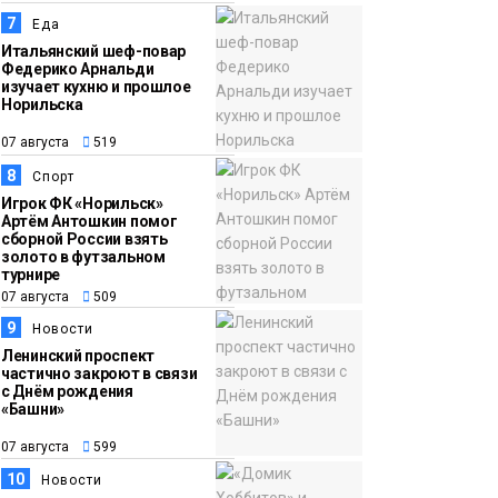
7
Еда
Итальянский шеф-повар
Федерико Арнальди
изучает кухню и прошлое
Норильска
07 августа
519
8
Спорт
Игрок ФК «Норильск»
Артём Антошкин помог
сборной России взять
золото в футзальном
турнире
07 августа
509
9
Новости
Ленинский проспект
частично закроют в связи
с Днём рождения
«Башни»
07 августа
599
10
Новости