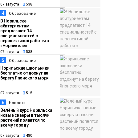
13:59
«Домик Хоббитов» и
07 августа
538
07 августа
«Самолёт в облаках»
4
Образование
появятся в Кайеркане
Новости
В Норильске
абитуриентам
предлагают 14
специальностей с
перспективой работы в
«Норникеле»
07 августа
538
5
Образование
Норильские школьники
бесплатно отдохнут на
берегу Японского моря
07 августа
515
6
Новости
Зелёный курс Норильска:
новые скверы и тысячи
растений появятся по
всему городу
07 августа
480