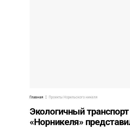
53)
558)
Главная
Проекты Норильского никеля
Экологичный транспорт 
«Норникеля» представи