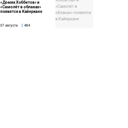
«Домик Хоббитов» и
«Самолёт в облаках»
появятся в Кайеркане
07 августа
484