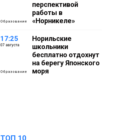
перспективой
работы в
«Норникеле»
Образование
17:25
Норильские
07 августа
школьники
бесплатно отдохнут
на берегу Японского
моря
Образование
16:41
Зелёный курс
07 августа
Норильска: новые
скверы и тысячи
растений появятся по
всему городу
Новости
ТОП 10
15:56
Итальянский шеф-