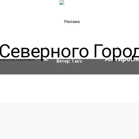
Влажность:
68
%
12
°C
Ветер:
1
м/с