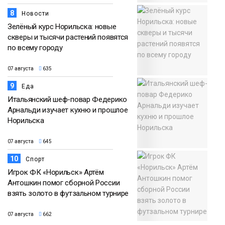
8
Новости
Зелёный курс Норильска: новые
скверы и тысячи растений появятся
по всему городу
07 августа
635
9
Еда
Итальянский шеф-повар Федерико
Арнальди изучает кухню и прошлое
Норильска
07 августа
645
10
Спорт
Игрок ФК «Норильск» Артём
Антошкин помог сборной России
взять золото в футзальном турнире
07 августа
662