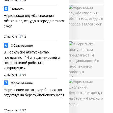
08 августа
654
5
Новости
Норильская служба спасения
объяснила, откуда в городе взялся
смог
07 августа
712
6
Образование
В Норильске абитуриентам
предлагают 14 специальностей с
перспективой работы в
«Норникеле»
07 августа
701
7
Образование
Норильские школьники бесплатно
отдохнут на берегу Японского моря
07 августа
647