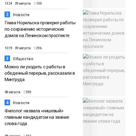
13:24 09 августа
130
2
Новости
Глава Норильска проверил работы
по сохранению исторических
домов на Ленинском проспекте
10:19 09 августа
296
3
Общество
Можно ли уходить с работы в
обеденный перерыв, рассказали в
Минтруда
08 августа
599
4
Новости
Филолог назвала «нишевый»
главным кандидатом на звание
слова года