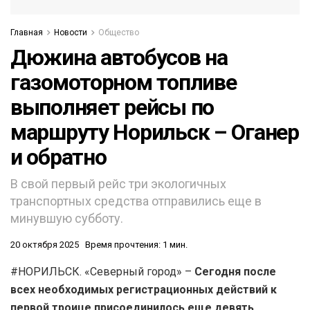
Главная
Новости
Общество
Дюжина автобусов на
газомоторном топливе
выполняет рейсы по
маршруту Норильск – Оганер
и обратно
В свой первый рейс три экологичных
транспортных средства отправились еще в
минувшую субботу.
20 октября 2025
Время прочтения: 1 мин.
#НОРИЛЬСК. «Северный город» –
Сегодня после
всех необходимых регистрационных действий к
первой троице присоединилось еще девять