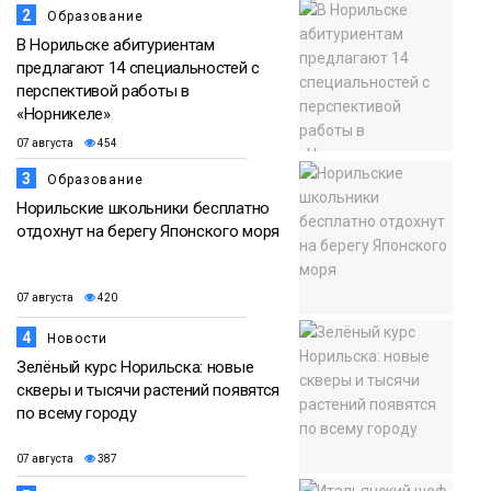
2
Образование
В Норильске абитуриентам
предлагают 14 специальностей с
перспективой работы в
«Норникеле»
07 августа
454
3
Образование
Норильские школьники бесплатно
отдохнут на берегу Японского моря
07 августа
420
4
Новости
Зелёный курс Норильска: новые
скверы и тысячи растений появятся
по всему городу
07 августа
387