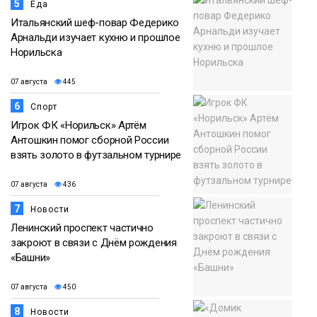
5
Еда
Итальянский шеф-повар Федерико
Арнальди изучает кухню и прошлое
Норильска
07 августа
445
6
Спорт
Игрок ФК «Норильск» Артём
Антошкин помог сборной России
взять золото в футзальном турнире
07 августа
436
7
Новости
Ленинский проспект частично
закроют в связи с Днём рождения
«Башни»
07 августа
450
8
Новости