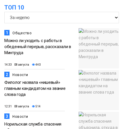
ТОП 10
Новости
1
Общество
Можно ли уходить с работы в
обеденный перерыв, рассказали в
Минтруда
14:33 08 августа
440
2
Новости
Филолог назвала «нишевый»
главным кандидатом на звание
слова года
12:31 08 августа
514
3
Новости
Норильская служба спасения