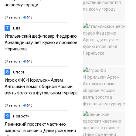
по всему городу
07 августа
518
7
Еда
Итальянский шеф-повар Федерико
Арнальди изучает кухню и прошлое
Норильска
07 августа
548
8
Спорт
Игрок ФК «Норильск» Артём
Антошкин помог сборной России
взять золото в футзальном турнире
07 августа
543
9
Новости
Ленинский проспект частично
закроют в связи с Днём рождения