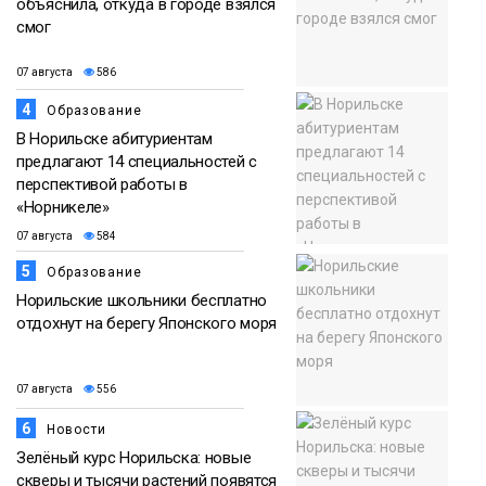
объяснила, откуда в городе взялся
смог
07 августа
586
4
Образование
В Норильске абитуриентам
предлагают 14 специальностей с
перспективой работы в
«Норникеле»
07 августа
584
5
Образование
Норильские школьники бесплатно
отдохнут на берегу Японского моря
07 августа
556
6
Новости
Зелёный курс Норильска: новые
скверы и тысячи растений появятся