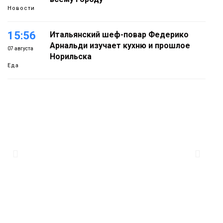
Новости
15:56
Итальянский шеф-повар Федерико
Арнальди изучает кухню и прошлое
07 августа
Норильска
Еда
15:11
Игрок ФК «Норильск» Артём Антошкин
помог сборной России взять золото в
07 августа
футзальном турнире
Спорт
14:30
Ленинский проспект частично закроют
в связи с Днём рождения «Башни»
07 августа
Новости
13:59
«Домик Хоббитов» и «Самолёт в
облаках» появятся в Кайеркане
07 августа