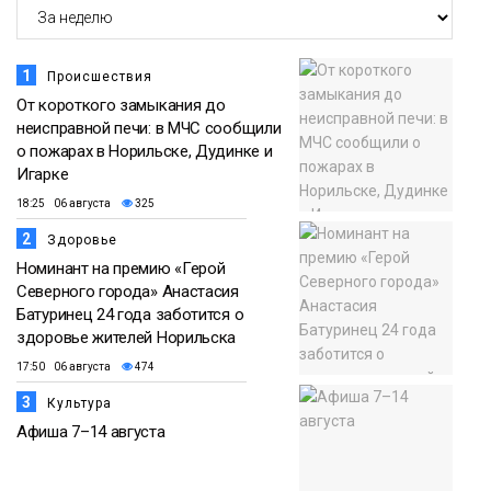
1
Происшествия
От короткого замыкания до
неисправной печи: в МЧС сообщили
о пожарах в Норильске, Дудинке и
Игарке
18:25 06 августа
325
2
Здоровье
Номинант на премию «Герой
Северного города» Анастасия
Батуринец 24 года заботится о
здоровье жителей Норильска
17:50 06 августа
474
3
Культура
Афиша 7–14 августа