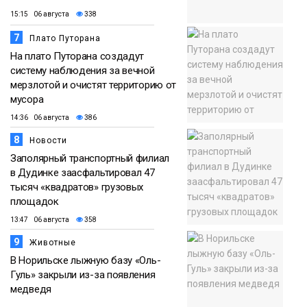
15:15 06 августа
338
7
Плато Путорана
На плато Путорана создадут
систему наблюдения за вечной
мерзлотой и очистят территорию от
мусора
14:36 06 августа
386
8
Новости
Заполярный транспортный филиал
в Дудинке заасфальтировал 47
тысяч «квадратов» грузовых
площадок
13:47 06 августа
358
9
Животные
В Норильске лыжную базу «Оль-
Гуль» закрыли из-за появления
медведя