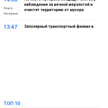
наблюдения за вечной мерзлотой и
Плато
очистят территорию от мусора
Путорана
13:47
Заполярный транспортный филиал в
Дудинке заасфальтировал 47 тысяч
«квадратов» грузовых площадок
Новости
13:10
В Норильске лыжную базу «Оль-Гуль»
закрыли из-за появления медведя
Животные
12:25
Барнаул обошёл Красноярск в
списке городов, откуда приехали
Проекты
норильчане
Медиакомпании
ТОП 10