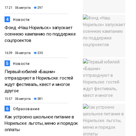
17:21 06 августа
297
4
Новости
Фонд «Наш Норильск» запускает
осеннюю кампанию по поддержке
соцпроектов
16:39 06 августа
330
5
Новости
Первый юбилей «Башни»
отпразднуют в Норильске: гостей
ждут фестиваль, квест и многое
другое
15:57 06 августа
381
6
Образование
Как устроено школьное питание в
Норильске: льготы, меню и порядок
оплаты