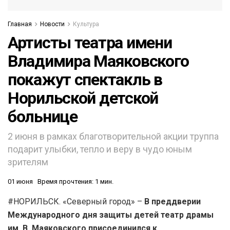
Главная
Новости
Культура
Артисты театра имени
Владимира Маяковского
покажут спектакль в
Норильской детской
больнице
2 июня в рамках благотворительной акции труппа
подарит улыбки, тепло и веру в чудо юным
зрителям
01 июня
Время прочтения: 1 мин.
#НОРИЛЬСК. «Северный город» –
В преддверии
Международного дня защиты детей театр драмы
им. В. Маяковского присоединился к