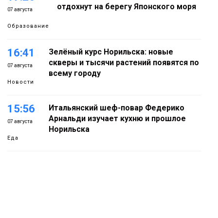
отдохнут на берегу Японского моря
07 августа
Образование
16:41
Зелёный курс Норильска: новые
скверы и тысячи растений появятся по
07 августа
всему городу
Новости
15:56
Итальянский шеф-повар Федерико
Арнальди изучает кухню и прошлое
07 августа
Норильска
Еда
15:11
Игрок ФК «Норильск» Артём Антошкин
помог сборной России взять золото в
07 августа
футзальном турнире
Спорт