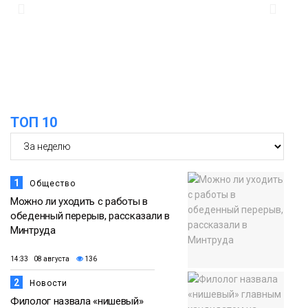
14:30
Ленинский проспект частично закроют
в связи с Днём рождения «Башни»
07 августа
Новости
13:59
«Домик Хоббитов» и «Самолёт в
облаках» появятся в Кайеркане
07 августа
ТОП 10
Новости
1
Общество
Можно ли уходить с работы в
обеденный перерыв, рассказали в
Минтруда
14:33 08 августа
136
2
Новости
Филолог назвала «нишевый»