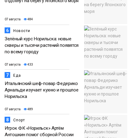
отдохнут на берегу Японского моря
07 августа
484
6
Новости
Зелёный курс Норильска: новые
скверы и тысячи растений появятся
по всему городу
07 августа
433
7
Еда
Итальянский шеф-повар Федерико
Арнальди изучает кухню и прошлое
Норильска
07 августа
489
8
Спорт
Игрок ФК «Норильск» Артём
Антошкин помог сборной России