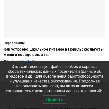
Образование
Как устроено школьное питание в Норильске: льготы,
меню и порядок оплаты
15:15 06 августа
201
Этот сайт использует файлы cookies и сервисы
сбора технических данных посетителей (данные об
IP-адресе и др.) для обеспечения работоспособности
и улучшения качества обслуживания. Продолжая
использовать наш сайт, вы автоматически
Все права защищены © ООО
соглашаетесь с использованием данных технологий:
«Медиакомпания «Северный
город». 18+
Принять
Политика в отношении обработки персональных данных