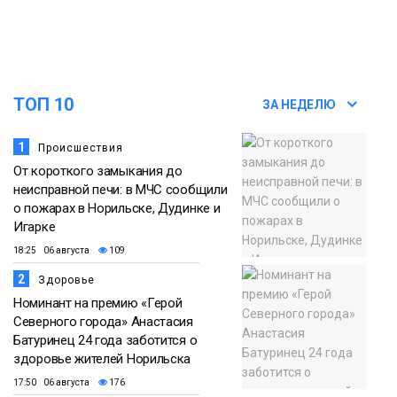
списке городов, откуда приехали
Проекты
норильчане
Медиакомпании
ТОП 10
ЗА НЕДЕЛЮ
1
Происшествия
От короткого замыкания до
неисправной печи: в МЧС сообщили
о пожарах в Норильске, Дудинке и
Игарке
18:25 06 августа
109
2
Здоровье
Номинант на премию «Герой
Северного города» Анастасия
Батуринец 24 года заботится о
здоровье жителей Норильска
17:50 06 августа
176