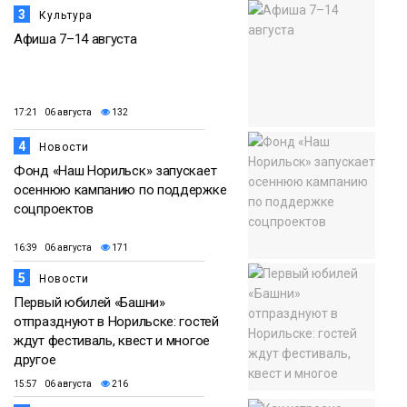
3
Культура
Афиша 7–14 августа
17:21 06 августа
132
4
Новости
Фонд «Наш Норильск» запускает
осеннюю кампанию по поддержке
соцпроектов
16:39 06 августа
171
5
Новости
Первый юбилей «Башни»
отпразднуют в Норильске: гостей
ждут фестиваль, квест и многое
другое
15:57 06 августа
216