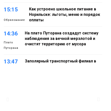
15:15
Как устроено школьное питание в
Норильске: льготы, меню и порядок
оплаты
Образование
14:36
На плато Путорана создадут систему
наблюдения за вечной мерзлотой и
Плато
очистят территорию от мусора
Путорана
13:47
Заполярный транспортный филиал в
Дудинке заасфальтировал 47 тысяч
«квадратов» грузовых площадок
Новости
13:10
В Норильске лыжную базу «Оль-Гуль»
закрыли из-за появления медведя
Животные
12:25
Барнаул обошёл Красноярск в