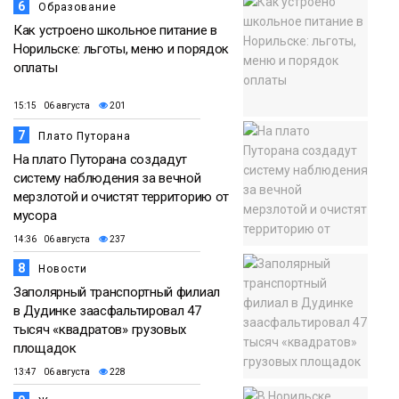
6
Образование
Как устроено школьное питание в
Норильске: льготы, меню и порядок
оплаты
15:15 06 августа
201
7
Плато Путорана
На плато Путорана создадут
систему наблюдения за вечной
мерзлотой и очистят территорию от
мусора
14:36 06 августа
237
8
Новости
Заполярный транспортный филиал
в Дудинке заасфальтировал 47
тысяч «квадратов» грузовых
площадок
13:47 06 августа
228