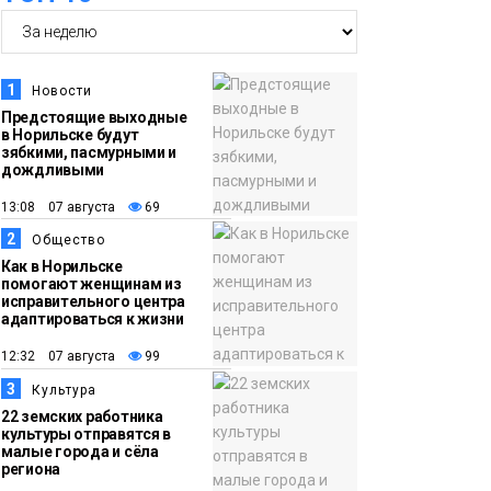
неисправной печи: в
МЧС сообщили о
пожарах в
1
Новости
Норильске,
Предстоящие выходные
в Норильске будут
Дудинке и Игарке
Происшествия
зябкими, пасмурными и
дождливыми
17:50
Номинант на премию
13:08 07 августа
69
06 августа
«Герой Северного
2
Общество
города» Анастасия
Как в Норильске
Батуринец 24 года
помогают женщинам из
исправительного центра
заботится о здоровье
адаптироваться к жизни
жителей Норильска
Здоровье
12:32 07 августа
99
3
Культура
17:21
Афиша 7–14 августа
22 земских работника
06 августа
культуры отправятся в
малые города и сёла
Культура
региона