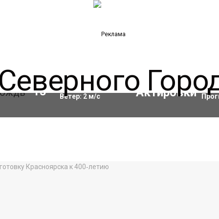
Влажность:
82
%
Акти
13
°C
Ветер:
2
м/с
Прог