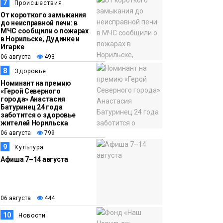
7
Происшествия
От короткого замыкания
до неисправной печи: в
МЧС сообщили о пожарах
в Норильске, Дудинке и
Игарке
06 августа
493
8
Здоровье
Номинант на премию
«Герой Северного
города» Анастасия
Батуринец 24 года
заботится о здоровье
жителей Норильска
06 августа
799
9
Культура
Афиша 7–14 августа
06 августа
444
10
Новости