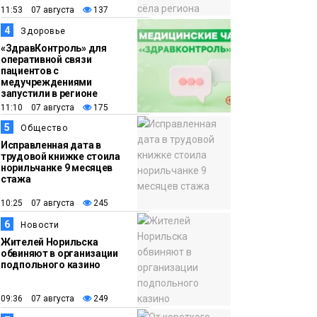
11:53 07 августа
137
16:39
Фонд «Наш Норильск»
4
Здоровье
06 августа
запускает осеннюю
«ЗдравКонтроль» для
кампанию по
оперативной связи
пациентов с
поддержке
медучреждениями
соцпроектов
запустили в регионе
Новости
11:10 07 августа
175
5
Общество
Исправленная дата в
трудовой книжке стоила
норильчанке 9 месяцев
стажа
10:25 07 августа
245
6
Новости
Жителей Норильска
обвиняют в организации
подпольного казино
09:36 07 августа
249