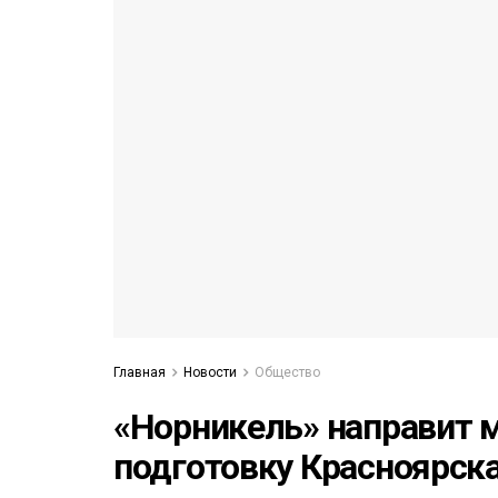
53)
558)
Главная
Новости
Общество
«Норникель» направит 
подготовку Красноярска