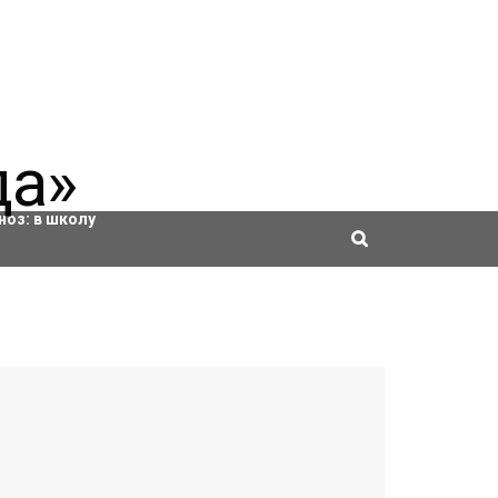
ровки
ноз:
в школу