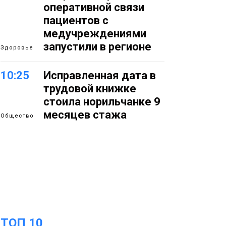
оперативной связи
пациентов с
медучреждениями
запустили в регионе
Здоровье
10:25
Исправленная дата в
трудовой книжке
стоила норильчанке 9
месяцев стажа
Общество
09:36
Жителей Норильска
обвиняют в
организации
подпольного казино
Новости
18:25
От короткого
ТОП 10
06 августа
замыкания до