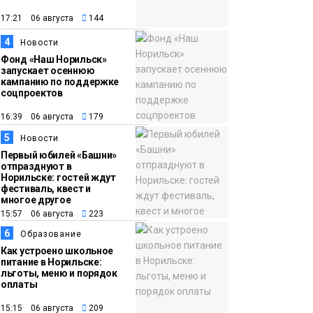
появления медведя
Животные
17:21 06 августа
144
4
12:25
Барнаул обошёл
Новости
Фонд «Наш Норильск»
Красноярск в
запускает осеннюю
списке городов,
кампанию по поддержке
соцпроектов
откуда приехали
Проекты
норильчане
16:39 06 августа
179
Медиакомпании
5
Новости
Первый юбилей «Башни»
отпразднуют в
Норильске: гостей ждут
фестиваль, квест и
многое другое
15:57 06 августа
223
6
Образование
Как устроено школьное
питание в Норильске:
льготы, меню и порядок
оплаты
15:15 06 августа
209