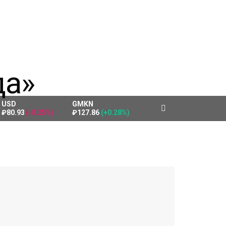
USD
GMKN
₽80.93
(-0.25%)
₽127.86
(+0.28%)