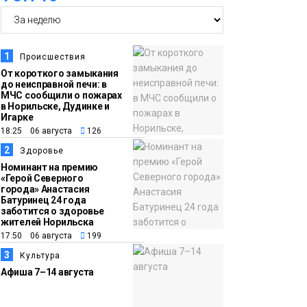
14:36
На плато Путорана
создадут систему
наблюдения за вечной
1
Происшествия
мерзлотой и очистят
От короткого замыкания
Плато
до неисправной печи: в
территорию от мусора
Путорана
МЧС сообщили о пожарах
в Норильске, Дудинке и
Игарке
13:47
Заполярный
18:25 06 августа
126
транспортный филиал
2
Здоровье
в Дудинке
Номинант на премию
«Герой Северного
заасфальтировал 47
города» Анастасия
Батуринец 24 года
тысяч «квадратов»
заботится о здоровье
грузовых площадок
жителей Норильска
Новости
17:50 06 августа
199
3
Культура
13:10
В Норильске лыжную
Афиша 7–14 августа
базу «Оль-Гуль»
закрыли из-за