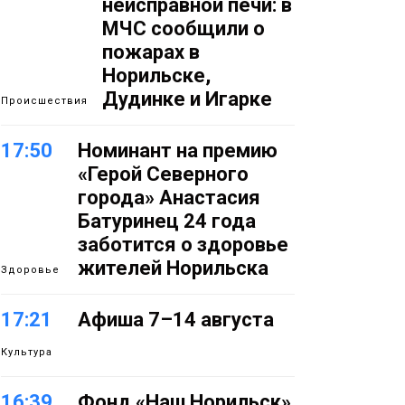
неисправной печи: в
МЧС сообщили о
пожарах в
Норильске,
Дудинке и Игарке
Происшествия
17:50
Номинант на премию
«Герой Северного
города» Анастасия
Батуринец 24 года
заботится о здоровье
жителей Норильска
Здоровье
17:21
Афиша 7–14 августа
Культура
16:39
Фонд «Наш Норильск»