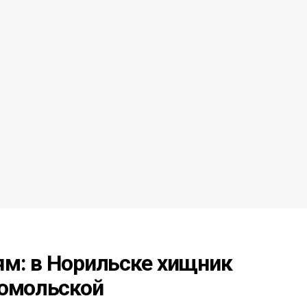
м: в Норильске хищник
сомольской