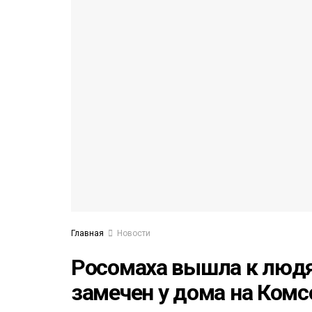
53)
558)
Главная
Новости
Росомаха вышла к людя
замечен у дома на Ком