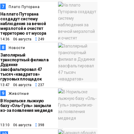
7
Плато Путорана
На плато Путорана
создадут систему
наблюдения за вечной
мерзлотой и очистят
территорию от мусора
14:36 06 августа
249
8
Новости
Заполярный
транспортный филиал в
Дудинке
заасфальтировал 47
тысяч «квадратов»
грузовых площадок
13:47 06 августа
237
9
Животные
В Норильске лыжную
базу «Оль-Гуль» закрыли
из-за появления медведя
13:10 06 августа
398