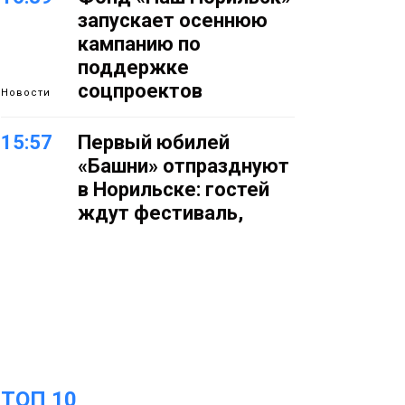
запускает осеннюю
кампанию по
поддержке
соцпроектов
Новости
15:57
Первый юбилей
«Башни» отпразднуют
в Норильске: гостей
ждут фестиваль,
квест и многое другое
Новости
15:15
Как устроено
школьное питание в
Норильске: льготы,
меню и порядок
оплаты
Образование
ТОП 10