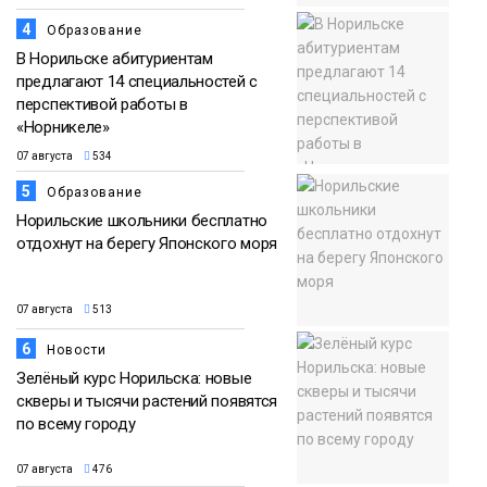
4
Образование
В Норильске абитуриентам
предлагают 14 специальностей с
перспективой работы в
«Норникеле»
07 августа
534
5
Образование
Норильские школьники бесплатно
отдохнут на берегу Японского моря
07 августа
513
6
Новости
Зелёный курс Норильска: новые
скверы и тысячи растений появятся
по всему городу
07 августа
476