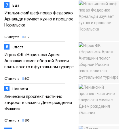
7
Еда
Итальянский шеф-повар Федерико
Арнальди изучает кухню и прошлое
Норильска
07 августа
517
8
Спорт
Игрок ФК «Норильск» Артём
Антошкин помог сборной России
взять золото в футзальном турнире
07 августа
507
9
Новости
Ленинский проспект частично
закроют в связи с Днём рождения
«Башни»
07 августа
595