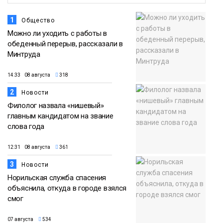
1
Общество
Можно ли уходить с работы в
обеденный перерыв, рассказали в
Минтруда
14:33 08 августа
318
2
Новости
Филолог назвала «нишевый»
главным кандидатом на звание
слова года
12:31 08 августа
361
3
Новости
Норильская служба спасения
объяснила, откуда в городе взялся
смог
07 августа
534