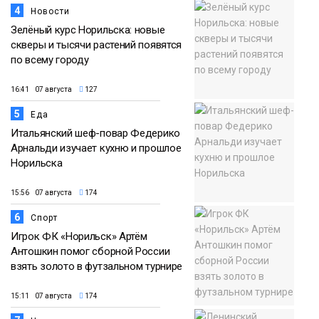
4
Новости
Зелёный курс Норильска: новые
скверы и тысячи растений появятся
по всему городу
16:41 07 августа
127
5
Еда
Итальянский шеф-повар Федерико
Арнальди изучает кухню и прошлое
Норильска
15:56 07 августа
174
6
Спорт
Игрок ФК «Норильск» Артём
Антошкин помог сборной России
взять золото в футзальном турнире
15:11 07 августа
174