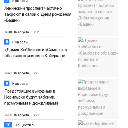
7
Новости
Ленинский проспект частично
закроют в связи с Днём рождения
«Башни»
14:30 07 августа
207
8
Новости
«Домик Хоббитов» и «Самолёт в
облаках» появятся в Кайеркане
13:59 07 августа
210
9
Новости
Предстоящие выходные в
Норильске будут зябкими,
пасмурными и дождливыми
13:08 07 августа
222
10
Общество