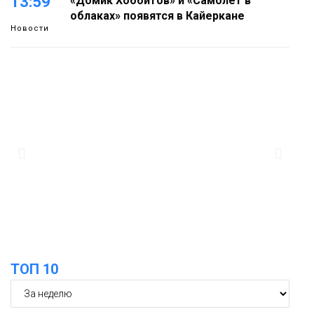
13:59
«Домик Хоббитов» и «Самолёт в
облаках» появятся в Кайеркане
Новости
13:08
Предстоящие выходные в Норильске
будут зябкими, пасмурными и
дождливыми
Новости
12:32
Как в Норильске помогают женщинам
из исправительного центра
адаптироваться к жизни
Общество
ТОП 10